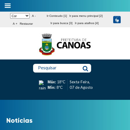
A -
Ir Conteudo [1]
Ir para menu principal [2]
Ir para busca [3]
Ir para atalhos [4]
A +
Restaurar
Pesquisar
Sexta-Feira,
Máx:
18°C
07 de Agosto
Mín:
8°C
Notícias