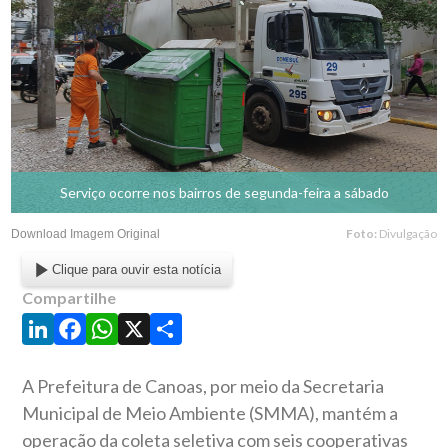
Serviço ocorre nos bairros de segunda-feira a sábado
Foto:
Divulgação
Download Imagem Original
Clique para ouvir esta notícia
Compartilhe
LinkedIn
Facebook
WhatsApp
X
Share
A Prefeitura de Canoas, por meio da Secretaria
Municipal de Meio Ambiente (SMMA), mantém a
operação da coleta seletiva com seis cooperativas