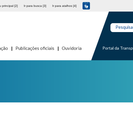
 principal [2]
Ir para busca [3]
Ir para atalhos [4]
Pesquisa
Portal da Trans
ação
Publicações oficiais
Ouvidoria