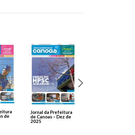
Jornal Da Prefeitura
De Canoas Prestaçã
eitura
Jornal da Prefeitura
de Contas – Edição 1
an de
de Canoas – Dez de
2025