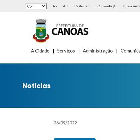
A -
A +
Restaurar
Ir Conteudo [1]
Ir para menu
A Cidade
Serviços
Administração
Comunic
Notícias
26
/
09
/
2022