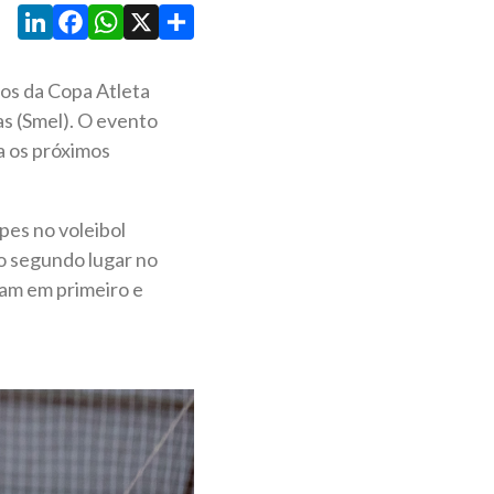
LinkedIn
Facebook
WhatsApp
X
Share
os da Copa Atleta
s (Smel). O evento
a os próximos
pes no voleibol
o segundo lugar no
ram em primeiro e