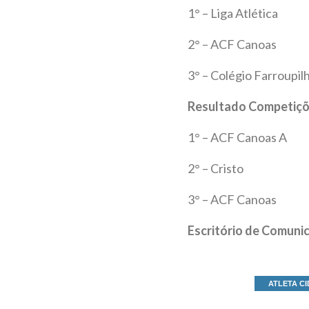
1° – Liga Atlética
2° – ACF Canoas
3° – Colégio Farroupil
Resultado Competiçõe
1° – ACF Canoas A
2° – Cristo
3° – ACF Canoas
Escritório de Comuni
ATLETA C