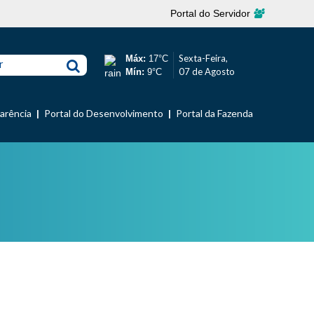
Portal do Servidor
Sexta-Feira,
Máx:
17°C
r
07 de Agosto
Mín:
9°C
parência
Portal do Desenvolvimento
Portal da Fazenda