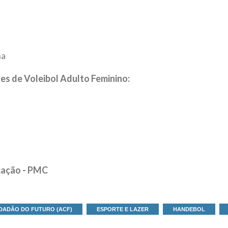
ha
s de Voleibol Adulto Feminino:
cação - PMC
IDADÃO DO FUTURO (ACF)
ESPORTE E LAZER
HANDEBOL