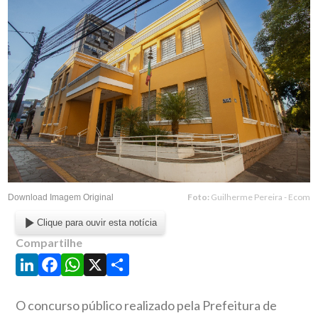
Foto:
Guilherme Pereira - Ecom
Download Imagem Original
Clique para ouvir esta notícia
Compartilhe
LinkedIn
Facebook
WhatsApp
X
Share
O concurso público realizado pela Prefeitura de