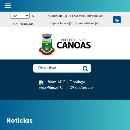
A -
Ir Conteudo [1]
Ir para menu principal [2]
Ir para busca [3]
Ir para atalhos [4]
A +
Restaurar
Pesquisar
Domingo,
Máx:
14°C
09 de Agosto
Mín:
7°C
Notícias