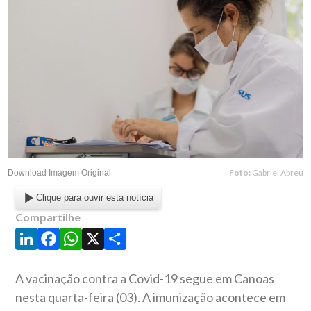
Foto:
Gabriel Abreu
Download Imagem Original
Clique para ouvir esta notícia
Compartilhe
LinkedIn
Facebook
WhatsApp
X
Share
A vacinação contra a Covid-19 segue em Canoas
nesta quarta-feira (03). A imunização acontece em