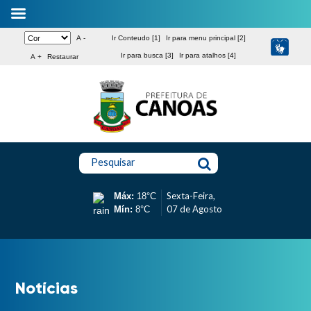
A -
Ir Conteudo [1]
Ir para menu principal [2]
Ir para busca [3]
Ir para atalhos [4]
A +
Restaurar
Pesquisar
Sexta-Feira,
Máx:
18°C
07 de Agosto
Mín:
8°C
Notícias