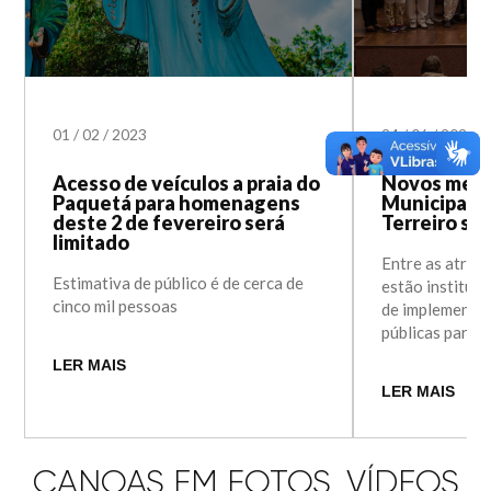
01
/
02
/
2023
24
/
06
/
2022
Acesso de veículos a praia do
Novos memb
Paquetá para homenagens
Municipal d
deste 2 de fevereiro será
Terreiro s
limitado
Entre as atrib
Estimativa de público é de cerca de
estão institui
cinco mil pessoas
de implementaç
públicas para o
LER MAIS
LER MAIS
CANOAS EM FOTOS, VÍDEOS