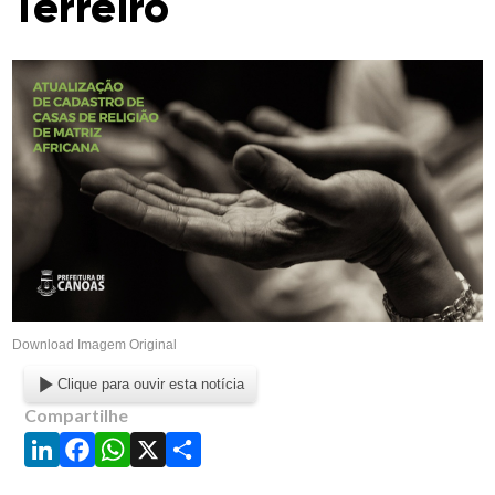
Terreiro
Download Imagem Original
Clique para ouvir esta notícia
Compartilhe
LinkedIn
Facebook
WhatsApp
X
Share