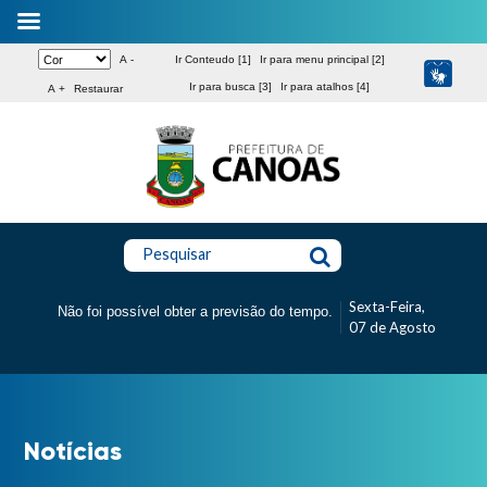
A -
Ir Conteudo [1]
Ir para menu principal [2]
Ir para busca [3]
Ir para atalhos [4]
A +
Restaurar
Pesquisar
Sexta-Feira,
Não foi possível obter a previsão do tempo.
07 de Agosto
Notícias