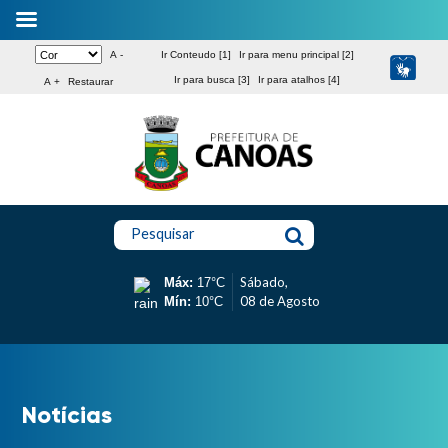
A -
Ir Conteudo [1]
Ir para menu principal [2]
Ir para busca [3]
Ir para atalhos [4]
A +
Restaurar
Pesquisar
Sábado,
Máx:
17°C
08 de Agosto
Mín:
10°C
Notícias