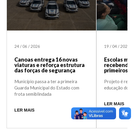
24
/
06
/
2026
19
/
04
/
2023
Canoas entrega 16 novas
Escolas mu
viaturas e reforça estrutura
recebendo 
das forças de segurança
primeiros s
Município passa a ter a primeira
Projeto é reali
Guarda Municipal do Estado com
educação do 
frota semiblindada
LER MAIS
LER MAIS