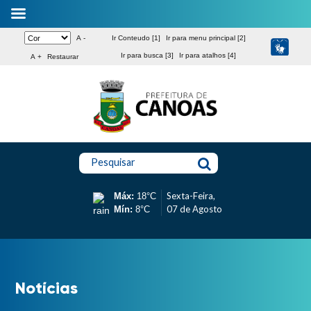
A -
Ir Conteudo [1]
Ir para menu principal [2]
Ir para busca [3]
Ir para atalhos [4]
A +
Restaurar
Pesquisar
Sexta-Feira,
Máx:
18°C
07 de Agosto
Mín:
8°C
Notícias