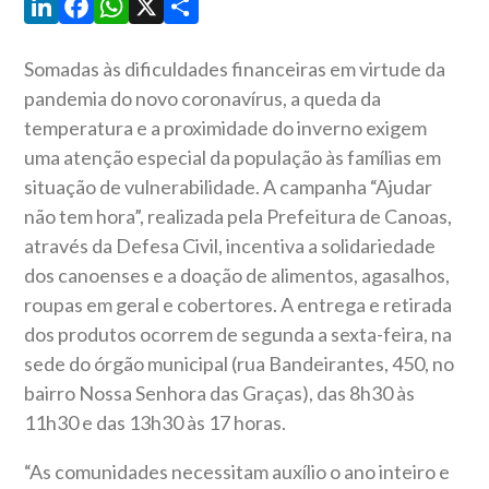
LinkedIn
Facebook
WhatsApp
X
Share
Somadas às dificuldades financeiras em virtude da
pandemia do novo coronavírus, a queda da
temperatura e a proximidade do inverno exigem
uma atenção especial da população às famílias em
situação de vulnerabilidade. A campanha “Ajudar
não tem hora”, realizada pela Prefeitura de Canoas,
através da Defesa Civil, incentiva a solidariedade
dos canoenses e a doação de alimentos, agasalhos,
roupas em geral e cobertores. A entrega e retirada
dos produtos ocorrem de segunda a sexta-feira, na
sede do órgão municipal (rua Bandeirantes, 450, no
bairro Nossa Senhora das Graças), das 8h30 às
11h30 e das 13h30 às 17 horas.
“As comunidades necessitam auxílio o ano inteiro e