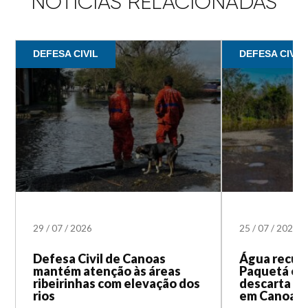
NOTÍCIAS RELACIONADAS
DEFESA CIVIL
DEFESA CIVIL
29
/
07
/
2026
25
/
07
/
2026
Defesa Civil de Canoas
Água recua 
mantém atenção às áreas
Paquetá e D
ribeirinhas com elevação dos
descarta ri
rios
em Canoas