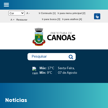
A -
Ir Conteudo [1]
Ir para menu principal [2]
Ir para busca [3]
Ir para atalhos [4]
A +
Restaurar
Pesquisar
Sexta-Feira,
Máx:
17°C
07 de Agosto
Mín:
9°C
Notícias