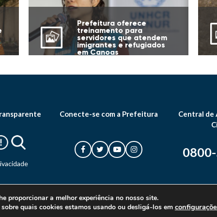
Prefeitura oferece
e
treinamento para
servidores que atendem
o
imigrantes e refugiados
em Canoas
ransparente
Conecte-se com a Prefeitura
Central de
C
0800
rivacidade
he proporcionar a melhor experiência no nosso site.
configuraçõe
 sobre quais cookies estamos usando ou desligá-los em
© 2026 Prefeitura Municipal de Canoas. Todos os direitos reservados.