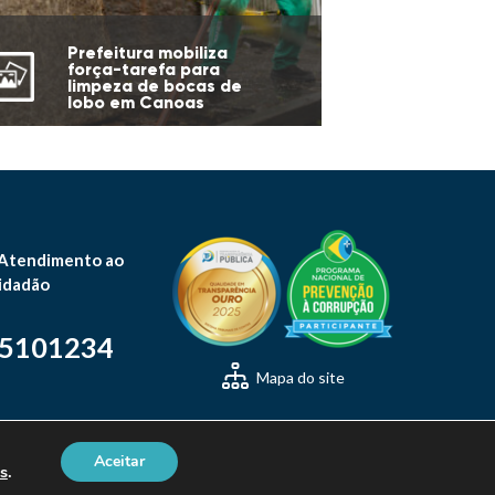
Prefeitura mobiliza
força-tarefa para
limpeza de bocas de
lobo em Canoas
 Atendimento ao
idadão
-5101234
Mapa do site
Aceitar
s
.