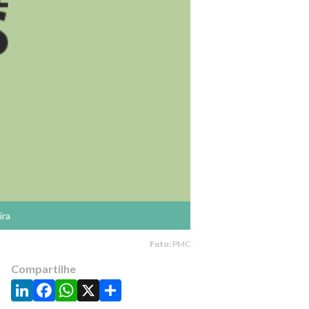
ira
Foto:
PMC
Compartilhe
LinkedIn
Facebook
WhatsApp
X
Share