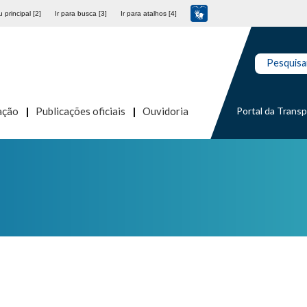
 principal [2]
Ir para busca [3]
Ir para atalhos [4]
Pesquisa
Portal da Trans
ação
Publicações oficiais
Ouvidoria