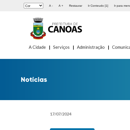
A -
A +
Restaurar
Ir Conteudo [1]
Ir para menu
A Cidade
Serviços
Administração
Comunic
Notícias
17
/
07
/
2024