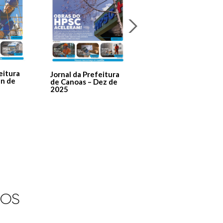
Jornal Da Prefeitura
De Canoas Prestaçã
eitura
Jornal da Prefeitura
de Contas – Edição 1
an de
de Canoas – Dez de
2025
IOS