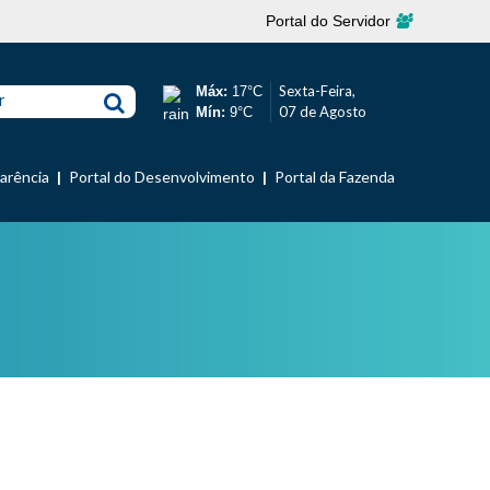
Portal do Servidor
Sexta-Feira,
Máx:
17°C
r
07 de Agosto
Mín:
9°C
parência
Portal do Desenvolvimento
Portal da Fazenda