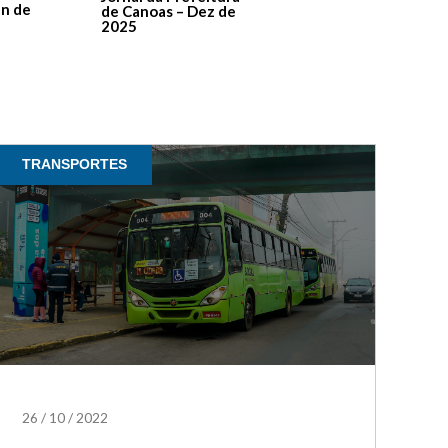
de Contas – Edição 1
an de
de Canoas – Dez de
2025
TRANSPORTES
26
/
10
/
2022