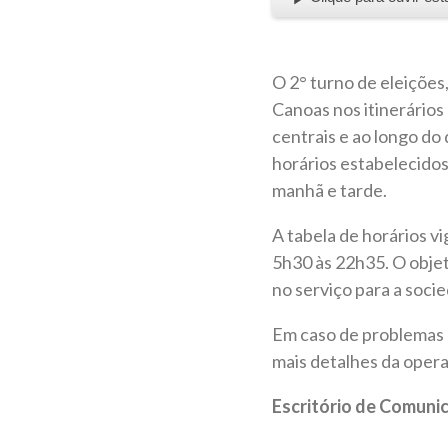
O 2° turno de eleições
Canoas nos itinerários
centrais e ao longo do
horários estabelecidos
manhã e tarde.
A tabela de horários v
5h30 às 22h35. O objet
no serviço para a soci
Em caso de problemas o
mais detalhes da opera
Escritório de Comun