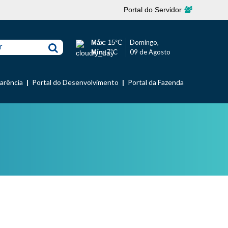
Portal do Servidor
Domingo,
Máx:
15°C
r
09 de Agosto
Mín:
7°C
parência
Portal do Desenvolvimento
Portal da Fazenda