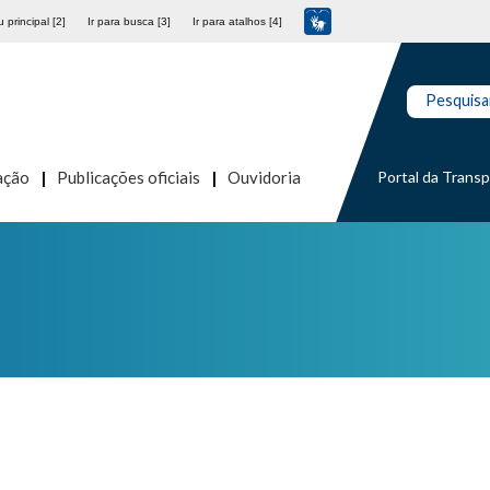
 principal [2]
Ir para busca [3]
Ir para atalhos [4]
Pesquisa
Portal da Trans
ação
Publicações oficiais
Ouvidoria