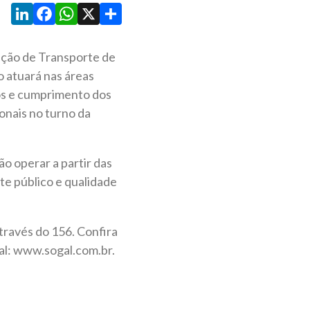
LinkedIn
Facebook
WhatsApp
X
Share
zação de Transporte de
o atuará nas áreas
ros e cumprimento dos
ionais no turno da
ão operar a partir das
te público e qualidade
través do 156. Confira
gal: www.sogal.com.br.