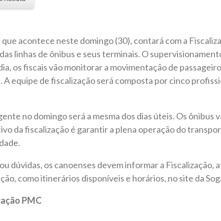
, que acontece neste domingo (30), contará com a Fiscali
 das linhas de ônibus e seus terminais. O supervisionament
 dia, os fiscais vão monitorar a movimentação de passagei
. A equipe de fiscalização será composta por cinco profiss
igente no domingo será a mesma dos dias úteis. Os ônibus v
ivo da fiscalização é garantir a plena operação do transpor
edade.
u dúvidas, os canoenses devem informar a Fiscalização, a
ção, como itinerários disponíveis e horários, no site da So
icação PMC