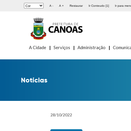
A -
A +
Restaurar
Ir Conteudo [1]
Ir para menu
A Cidade
Serviços
Administração
Comunic
Notícias
28
/
10
/
2022