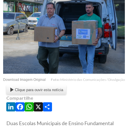
Foto:
Ministério das Comunicações / Divulgação
Download Imagem Original
Clique para ouvir esta notícia
Compartilhe
LinkedIn
Facebook
WhatsApp
X
Share
Duas Escolas Municipais de Ensino Fundamental