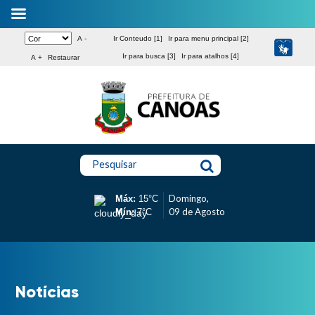
A -
Ir Conteudo [1]
Ir para menu principal [2]
Ir para busca [3]
Ir para atalhos [4]
A +
Restaurar
Pesquisar
Domingo,
Máx:
15°C
09 de Agosto
Mín:
7°C
Notícias