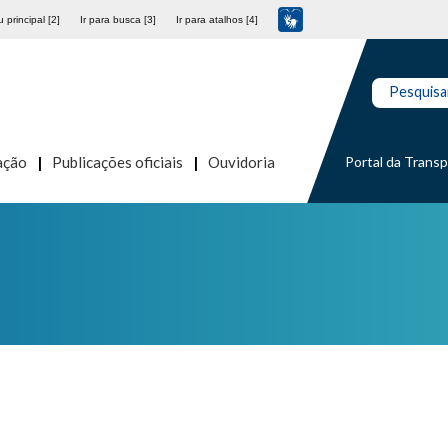
 principal [2]
Ir para busca [3]
Ir para atalhos [4]
Pesquisa
Portal da Trans
ação
Publicações oficiais
Ouvidoria