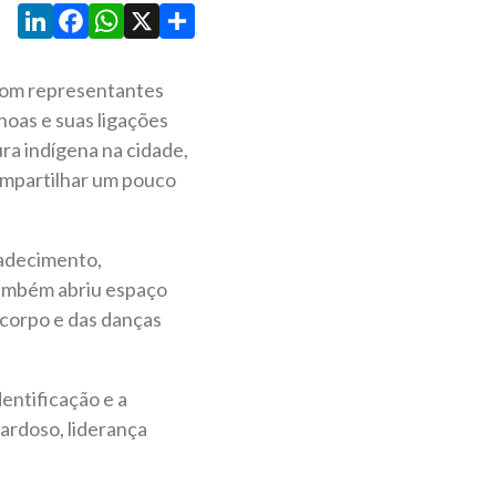
LinkedIn
Facebook
WhatsApp
X
Share
 com representantes
noas e suas ligações
ura indígena na cidade,
ompartilhar um pouco
radecimento,
 também abriu espaço
 corpo e das danças
dentificação e a
ardoso, liderança