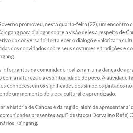
 Governo promoveu, nesta quarta-feira (22), um encontro
Kaingang para dialogar sobre a visão deles a respeito de Ca
tivo da conversa foi fortalecer o diálogo e valorizar a cult
vidas dos convidados sobre seus costumes e tradições e c
ingang.
s integrantes da comunidade realizaram uma dança de ag
 com a natureza e a espiritualidade do povo. A atividade
tes conhecessem os significados dos símbolos pintados no
ndo um momento de troca cultural e aprendizado.
r a história de Canoas e da região, além de apresentar a i
 comunidades presentes aqui”, destacou Dorvalino Refej C
inários Kaingang.