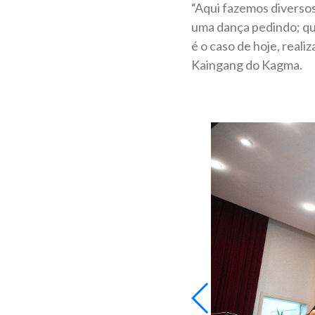
“Aqui fazemos diverso
uma dança pedindo; q
é o caso de hoje, real
Kaingang do Kagma.