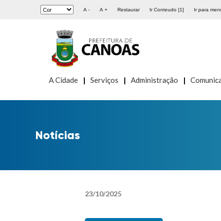
A -
A +
Restaurar
Ir Conteudo [1]
Ir para menu
A Cidade
Serviços
Administração
Comunic
Notícias
23
/
10
/
2025