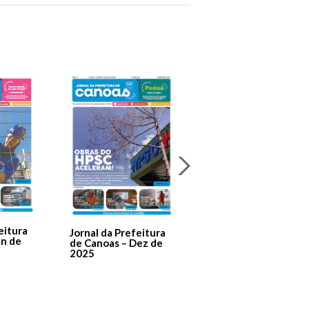
Jornal Da Prefeitura
De Canoas Prestaçã
eitura
Jornal da Prefeitura
de Contas – Edição 1
an de
de Canoas – Dez de
2025