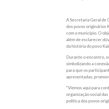
A Secretaria Geral de
dos povos originários 
com o município. O obje
além de esclarecer dú
da história do povo Ka
Durante o encontro, o
simbolizando a conexão
para que os participan
apresentadas, promove
“Viemos aqui para conta
organização social das
política dos povos orig