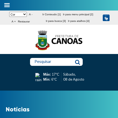
A -
Ir Conteudo [1]
Ir para menu principal [2]
Ir para busca [3]
Ir para atalhos [4]
A +
Restaurar
Pesquisar
Sábado,
Máx:
17°C
08 de Agosto
Mín:
6°C
Notícias