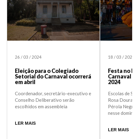
26
/
03
/
2024
18
/
03
/
2024
Eleição para o Colegiado
Festa no Ha
Setorial do Carnaval ocorrerá
Carnaval Po
em abril
2024
Coordenador, secretário-executivo e
Escolas de Sa
Conselho Deliberativo serão
Rosa Dourada, 
escolhidos em assembleia
Pérola Negra a
nesse domingo
LER MAIS
LER MAIS