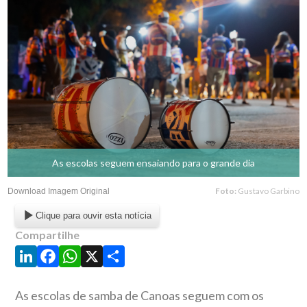
As escolas seguem ensaiando para o grande dia
Foto:
Gustavo Garbino
Download Imagem Original
Clique para ouvir esta notícia
Compartilhe
LinkedIn
Facebook
WhatsApp
X
Share
As escolas de samba de Canoas seguem com os