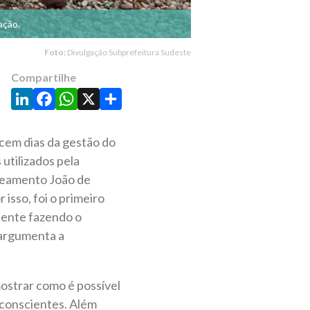
ação.
Foto:
Divulgação Subprefeitura Sudeste
Compartilhe
LinkedIn
Facebook
WhatsApp
X
Share
 cem dias da gestão do
utilizados pela
oteamento João de
isso, foi o primeiro
biente fazendo o
, argumenta a
mostrar como é possível
 conscientes. Além