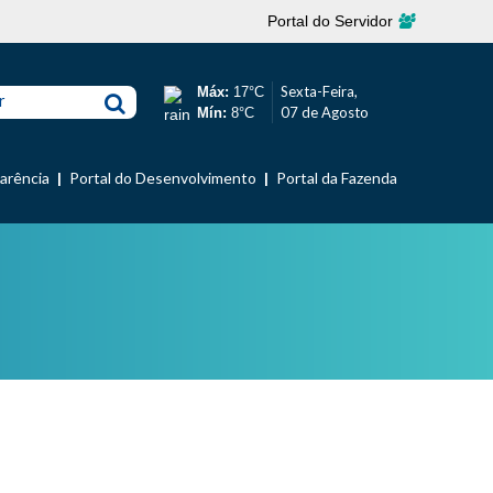
Portal do Servidor
Sexta-Feira,
Máx:
17°C
r
07 de Agosto
Mín:
8°C
parência
Portal do Desenvolvimento
Portal da Fazenda