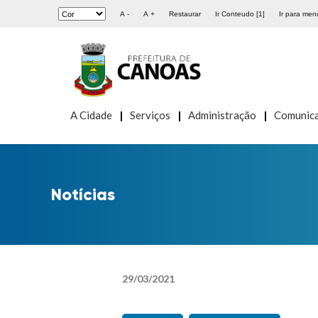
A -
A +
Restaurar
Ir Conteudo [1]
Ir para menu
A Cidade
Serviços
Administração
Comunic
Notícias
29
/
03
/
2021