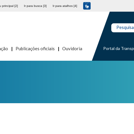
 principal [2]
Ir para busca [3]
Ir para atalhos [4]
Pesquisa
Portal da Trans
ação
Publicações oficiais
Ouvidoria