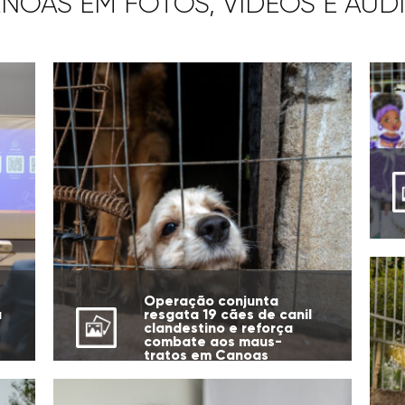
NOAS EM FOTOS, VÍDEOS E ÁUD
Operação conjunta
a
resgata 19 cães de canil
clandestino e reforça
combate aos maus-
tratos em Canoas