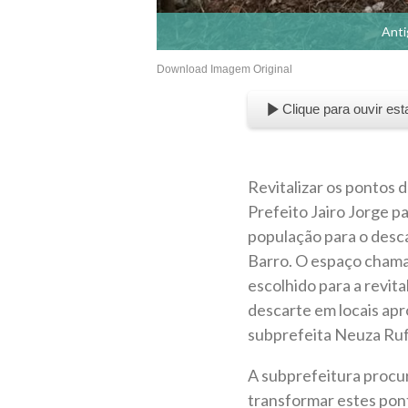
Anti
Download Imagem Original
Clique para ouvir est
Revitalizar os pontos 
Prefeito Jairo Jorge p
população para o desca
Barro. O espaço chama m
escolhido para a revit
descarte em locais apr
subprefeita Neuza Ruf
A subprefeitura procur
transformar estes pon