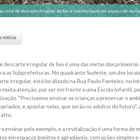
go local de descarte irregular de lixo é transformado em espaço de recre
a notícia
de descarte irregular de lixo é uma das metas dos primeiros
ara as Subprefeituras. No quadrante Sudeste, um dos locais 
rte irregular, está localizado na Rua Paulo Fonteles, no l
uita atenção, por ser em frente a uma Escola Infantil, por 
alização. “Precisamos ensinar as crianças a preservar o am
opriados, e apostar nelas, que serão os adultos do futuro”
atto.
a ensinar pelo exemplo, e a revitalização é uma forma de 
tos em espaços bonitos e agradáveis, com ações simples e