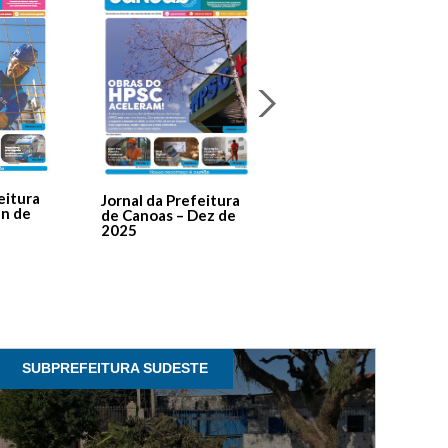
Jornal Da Prefeitura
De Canoas Prestaçã
eitura
Jornal da Prefeitura
de Contas – Edição 1
an de
de Canoas – Dez de
2025
SUBPREFEITURA SUDESTE