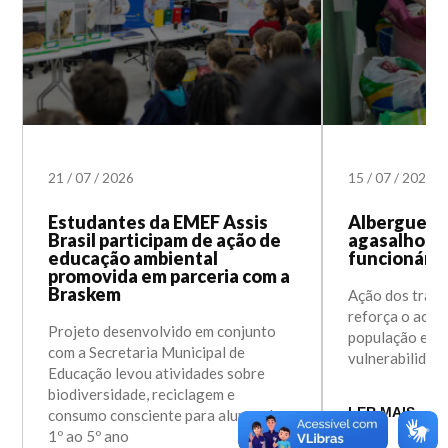
21
/
07
/
2026
15
/
07
/
2026
Estudantes da EMEF Assis
Albergue M
Brasil participam de ação de
agasalhos 
educação ambiental
funcionári
promovida em parceria com a
Braskem
Ação dos traba
reforça o acol
Projeto desenvolvido em conjunto
população em s
com a Secretaria Municipal de
vulnerabilidad
Educação levou atividades sobre
biodiversidade, reciclagem e
LER MAIS
consumo consciente para alunos do
1º ao 5º ano