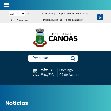
A -
Ir Conteudo [1]
Ir para menu principal [2]
Ir para busca [3]
Ir para atalhos [4]
A +
Restaurar
Pesquisar
Domingo,
Máx:
14°C
09 de Agosto
Mín:
7°C
Notícias