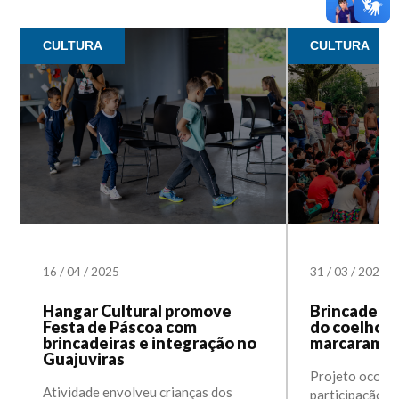
CULTURA
CULTURA
16
/
04
/
2025
31
/
03
/
2024
Hangar Cultural promove
Brincadeiras
Festa de Páscoa com
do coelho d
brincadeiras e integração no
marcaram o 
Guajuviras
Projeto ocorr
Atividade envolveu crianças dos
participação de