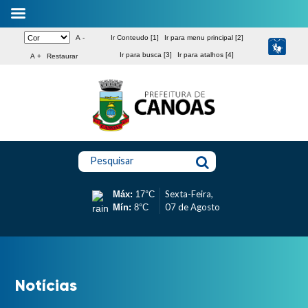
A -
Ir Conteudo [1]
Ir para menu principal [2]
Ir para busca [3]
Ir para atalhos [4]
A +
Restaurar
Pesquisar
Sexta-Feira,
Máx:
17°C
07 de Agosto
Mín:
8°C
Notícias