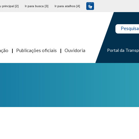
 principal [2]
Ir para busca [3]
Ir para atalhos [4]
Pesquisa
Portal da Trans
ação
Publicações oficiais
Ouvidoria