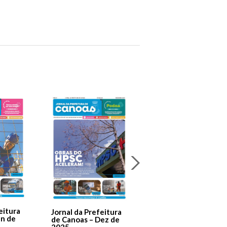
Jornal Da Prefeitura
De Canoas Prestaçã
eitura
Jornal da Prefeitura
de Contas – Edição 1
an de
de Canoas – Dez de