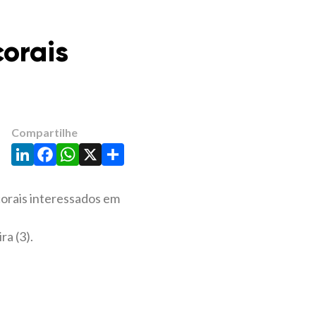
corais
Compartilhe
LinkedIn
Facebook
WhatsApp
X
Share
corais interessados em
ra (3).