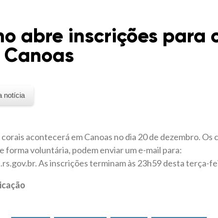
no abre inscrições para 
m Canoas
a notícia
e corais acontecerá em Canoas no dia 20 de dezembro. Os 
de forma voluntária, podem enviar um e-mail para:
rs.gov.br. As inscrições terminam às 23h59 desta terça-fei
icação