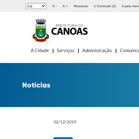
A -
A +
Restaurar
Ir Conteudo [1]
Ir para menu
A Cidade
Serviços
Administração
Comunic
Notícias
02
/
12
/
2019