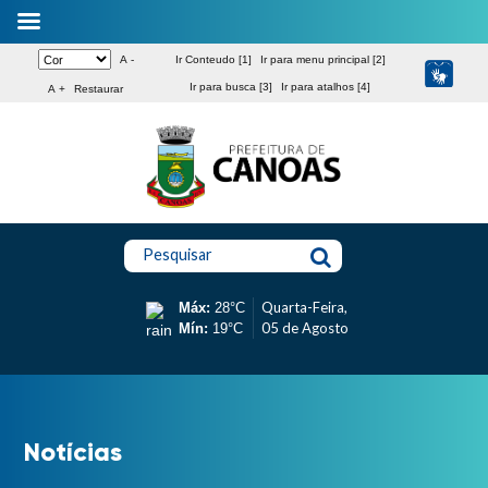
A -
Ir Conteudo [1]
Ir para menu principal [2]
Ir para busca [3]
Ir para atalhos [4]
A +
Restaurar
Pesquisar
Quarta-Feira,
Máx:
28°C
05 de Agosto
Mín:
19°C
Notícias