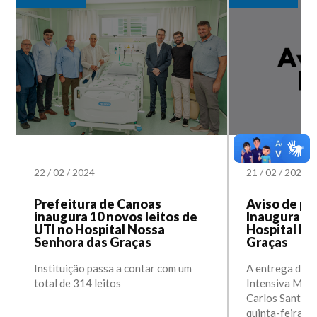
22
/
02
/
2024
21
/
02
/
2024
Prefeitura de Canoas
Aviso de pa
inaugura 10 novos leitos de
Inauguraçã
UTI no Hospital Nossa
Hospital No
Senhora das Graças
Graças
Instituição passa a contar com um
A entrega da U
total de 314 leitos
Intensiva Majo
Carlos Santos
quinta-feira (2