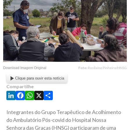
Foto:
Rosilaine Pinheiro/HNSG
Download Imagem Original
Clique para ouvir esta notícia
Compartilhe
LinkedIn
Facebook
WhatsApp
X
Share
Integrantes do Grupo Terapêutico de Acolhimento
do Ambulatório Pós-covid do Hospital Nossa
Senhora das Graças (HNSG) participaram de uma