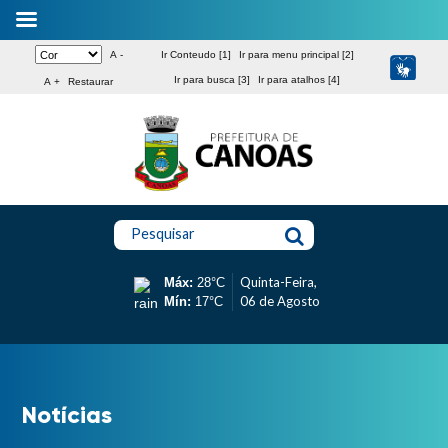
A -
Ir Conteudo [1]
Ir para menu principal [2]
Ir para busca [3]
Ir para atalhos [4]
A +
Restaurar
Pesquisar
Quinta-Feira,
Máx:
28°C
06 de Agosto
Mín:
17°C
Notícias