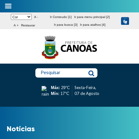
A -
Ir Conteudo [1]
Ir para menu principal [2]
Ir para busca [3]
Ir para atalhos [4]
A +
Restaurar
Pesquisar
Sexta-Feira,
Máx:
29°C
07 de Agosto
Mín:
17°C
Notícias