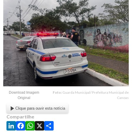
Foto:
Guarda Municipal/ Prefeitura Municipal de
Download Imagem
Canoas
Original
Clique para ouvir esta notícia
Compartilhe
LinkedIn
Facebook
WhatsApp
X
Share