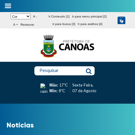
A -
Ir Conteudo [1]
Ir para menu principal [2]
Ir para busca [3]
Ir para atalhos [4]
A +
Restaurar
Pesquisar
Sexta-Feira,
Máx:
17°C
07 de Agosto
Mín:
8°C
Notícias