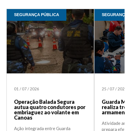
SEGURANÇA PÚBLICA
SEGURANÇA
01
/
07
/
2026
25
/
07
/
2025
Operação Balada Segura
Guarda Mun
autua quatro condutores por
realiza tre
embriaguez ao volante em
armamento 
Canoas
Atividade ampl
Ação integrada entre Guarda
prepara efetiv