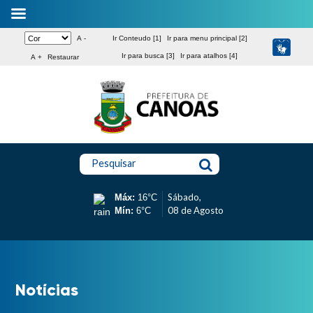
A -
Ir Conteudo [1]
Ir para menu principal [2]
Ir para busca [3]
Ir para atalhos [4]
A +
Restaurar
Pesquisar
Sábado,
Máx:
16°C
08 de Agosto
Mín:
6°C
Notícias