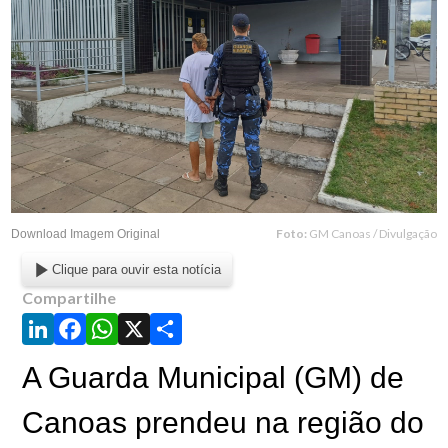
Foto:
GM Canoas / Divulgação
Download Imagem Original
Clique para ouvir esta notícia
Compartilhe
LinkedIn
Facebook
WhatsApp
X
Share
A Guarda Municipal (GM) de
Canoas prendeu na região do