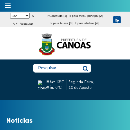
A -
Ir Conteudo [1]
Ir para menu principal [2]
Ir para busca [3]
Ir para atalhos [4]
A +
Restaurar
Pesquisar
Segunda-Feira,
Máx:
13°C
10 de Agosto
Mín:
6°C
Notícias