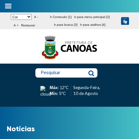
A -
Ir Conteudo [1]
Ir para menu principal [2]
Ir para busca [3]
Ir para atalhos [4]
A +
Restaurar
Pesquisar
Segunda-Feira,
Máx:
12°C
10 de Agosto
Mín:
5°C
Notícias