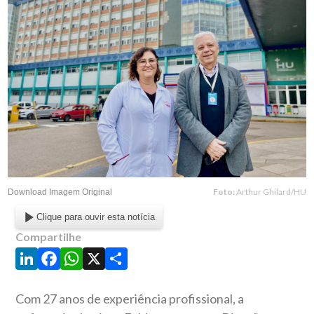
Foto:
Arthur Ghilard/HU
Download Imagem Original
Clique para ouvir esta notícia
Compartilhe
LinkedIn
Facebook
WhatsApp
X
Share
Com 27 anos de experiência profissional, a