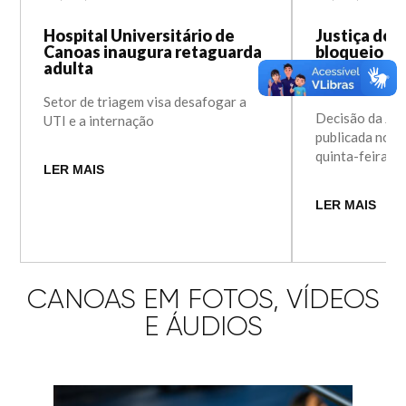
Hospital Universitário de
Justiça do T
Canoas inaugura retaguarda
bloqueio da
adulta
Hospital Un
Canoas (HU
Setor de triagem visa desafogar a
Decisão da Just
UTI e a internação
publicada no fi
quinta-feira (1
LER MAIS
LER MAIS
CANOAS EM FOTOS, VÍDEOS
E ÁUDIOS