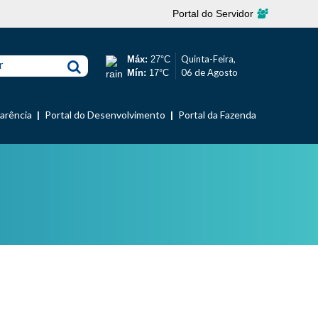
Portal do Servidor
Quinta-Feira,
Máx:
27°C
r
06 de Agosto
Mín:
17°C
parência
Portal do Desenvolvimento
Portal da Fazenda