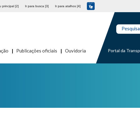
 principal [2]
Ir para busca [3]
Ir para atalhos [4]
Pesquisa
Portal da Trans
ação
Publicações oficiais
Ouvidoria