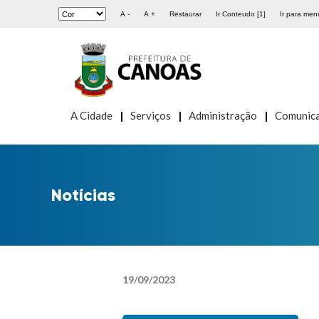
A -
A +
Restaurar
Ir Conteudo [1]
Ir para menu
A Cidade
Serviços
Administração
Comunic
Notícias
19
/
09
/
2023