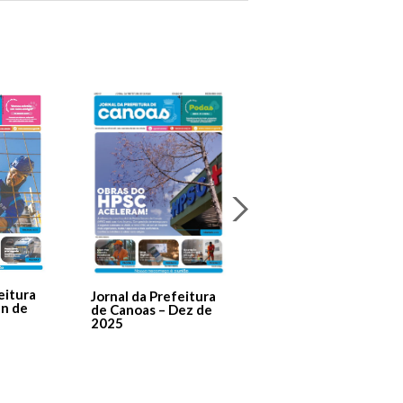
Jornal Da Prefeitura
De Canoas Prestaçã
eitura
Jornal da Prefeitura
de Contas – Edição 1
an de
de Canoas – Dez de
2025