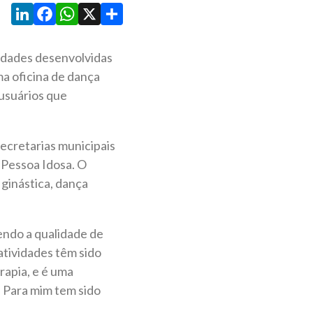
LinkedIn
Facebook
WhatsApp
X
Share
vidades desenvolvidas
ma oficina de dança
usuários que
secretarias municipais
 Pessoa Idosa. O
 ginástica, dança
endo a qualidade de
 atividades têm sido
rapia, e é uma
. Para mim tem sido