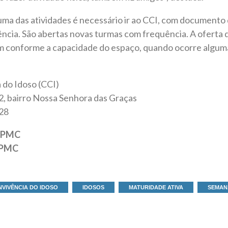
uma das atividades é necessário ir ao CCI, com documento 
cia. São abertas novas turmas com frequência. A oferta d
m conforme a capacidade do espaço, quando ocorre alguma
 do Idoso (CCI)
2, bairro Nossa Senhora das Graças
428
– PMC
– PMC
VIVÊNCIA DO IDOSO
IDOSOS
MATURIDADE ATIVA
SEMAN