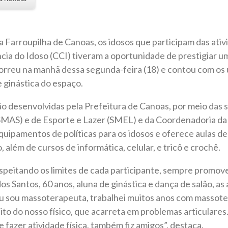
 Farroupilha de Canoas, os idosos que participam das ati
ia do Idoso (CCI) tiveram a oportunidade de prestigiar u
orreu na manhã dessa segunda-feira (18) e contou com os 
 ginástica do espaço.
ão desenvolvidas pela Prefeitura de Canoas, por meio das 
(SMAS) e de Esporte e Lazer (SMEL) e da Coordenadoria da
quipamentos de políticas para os idosos e oferece aulas de
, além de cursos de informática, celular, e tricô e crochê.
speitando os limites de cada participante, sempre promov
os Santos, 60 anos, aluna de ginástica e dança de salão, as
Eu sou massoterapeuta, trabalhei muitos anos com massote
ito do nosso físico, que acarreta em problemas articulares
 fazer atividade física, também fiz amigos”, destaca.