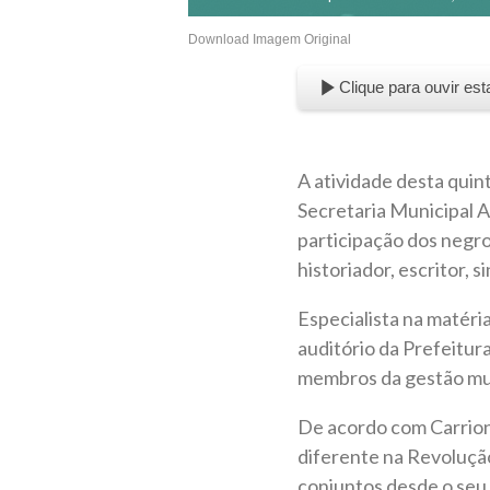
Download Imagem Original
Clique para ouvir est
A atividade desta qui
Secretaria Municipal A
participação dos negro
historiador, escritor, s
Especialista na matéria
auditório da Prefeitur
membros da gestão mun
De acordo com Carrion,
diferente na Revolução
conjuntos desde o seu 