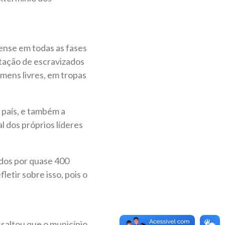
ense em todas as fases
rtação de escravizados
mens livres, em tropas
 país, e também a
l dos próprios líderes
ados por quase 400
letir sobre isso, pois o
ssaltou que o município