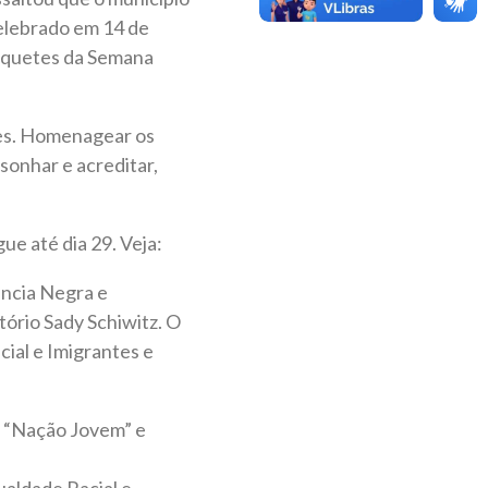
celebrado em 14 de
piquetes da Semana
des. Homenagear os
sonhar e acreditar,
ue até dia 29. Veja:
ência Negra e
tório Sady Schiwitz. O
cial e Imigrantes e
o “Nação Jovem” e
ualdade Racial e