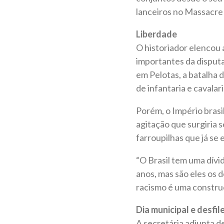
lanceiros no Massacre
Liberdade
O historiador elencou 
importantes da disputa
em Pelotas, a batalha 
de infantaria e cavalar
Porém, o Império brasi
agitação que surgiria s
farroupilhas que já s
“O Brasil tem uma dív
anos, mas são eles os d
racismo é uma construçã
Dia municipal e desfil
A secretária adjunta d