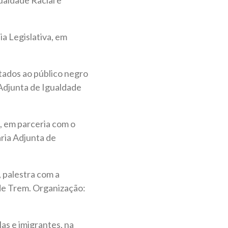
a Legislativa, em
ltados ao público negro
 Adjunta de Igualdade
, em parceria com o
ria Adjunta de
 palestra com a
 de Trem. Organização:
as e imigrantes, na