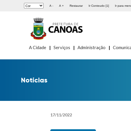
A -
A +
Restaurar
Ir Conteudo [1]
Ir para menu
A Cidade
Serviços
Administração
Comunic
Notícias
17
/
11
/
2022