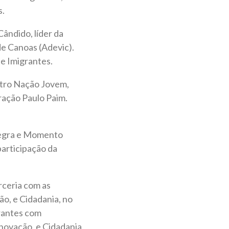
s.
Cândido, líder da
de Canoas (Adevic).
 e Imigrantes.
atro Nação Jovem,
ração Paulo Paim.
 Negra e Momento
participação da
rceria com as
o, e Cidadania, no
grantes com
novação, e Cidadania.