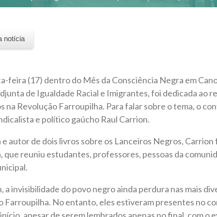
a notícia
nta-feira (17) dentro do Mês da Consciência Negra em Can
djunta de Igualdade Racial e Imigrantes, foi dedicada ao r
s na Revolução Farroupilha. Para falar sobre o tema, o con
indicalista e político gaúcho Raul Carrion.
 e autor de dois livros sobre os Lanceiros Negros, Carrion
a, que reuniu estudantes, professores, pessoas da comunid
icipal.
 a invisibilidade do povo negro ainda perdura nas mais div
 Farroupilha. No entanto, eles estiveram presentes no co
início, apesar de serem lembrados apenas no final, com o 