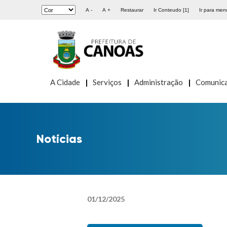
A -
A +
Restaurar
Ir Conteudo [1]
Ir para menu
A Cidade
Serviços
Administração
Comunic
Notícias
01
/
12
/
2025