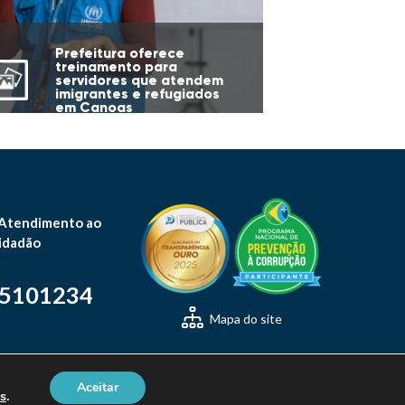
Prefeitura oferece
treinamento para
servidores que atendem
imigrantes e refugiados
em Canoas
 Atendimento ao
idadão
-5101234
Mapa do site
Aceitar
s
.