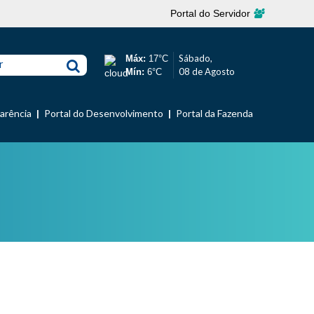
Portal do Servidor
Sábado,
Máx:
17°C
r
08 de Agosto
Mín:
6°C
parência
Portal do Desenvolvimento
Portal da Fazenda