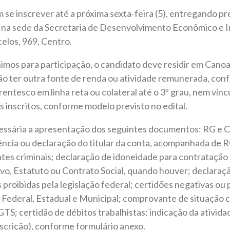
se inscrever até a próxima sexta-feira (5), entregando p
na sede da Secretaria de Desenvolvimento Econômico e 
celos, 969, Centro.
nimos para participação, o candidato deve residir em Canoa
ão ter outra fonte de renda ou atividade remunerada, con
rentesco em linha reta ou colateral até o 3º grau, nem vínc
 inscritos, conforme modelo previsto no edital.
cessária a apresentação dos seguintes documentos: RG e C
ncia ou declaração do titular da conta, acompanhada de R
tes criminais; declaração de idoneidade para contratação
ivo, Estatuto ou Contrato Social, quando houver; declara
roibidas pela legislação federal; certidões negativas ou 
Federal, Estadual e Municipal; comprovante de situação c
GTS; certidão de débitos trabalhistas; indicação da ativi
scrição), conforme formulário anexo.