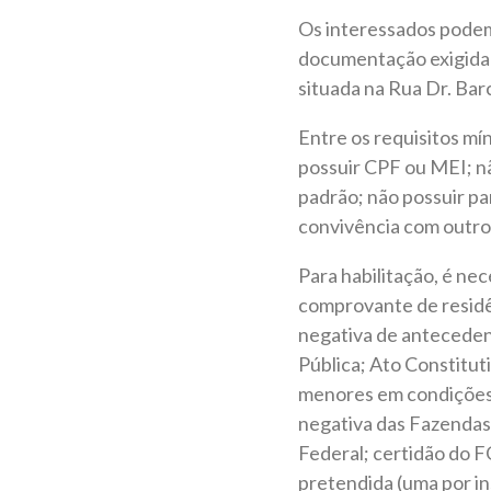
Os interessados podem 
documentação exigida 
situada na Rua Dr. Bar
Entre os requisitos mí
possuir CPF ou MEI; n
padrão; não possuir pa
convivência com outros
Para habilitação, é ne
comprovante de residê
negativa de anteceden
Pública; Ato Constitut
menores em condições p
negativa das Fazendas 
Federal; certidão do F
pretendida (uma por in