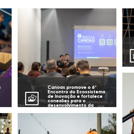
u
Canoas promove o 6º
Encontro do Ecossistema
de Inovação e fortalece
conexões para o
desenvolvimento da
cidade