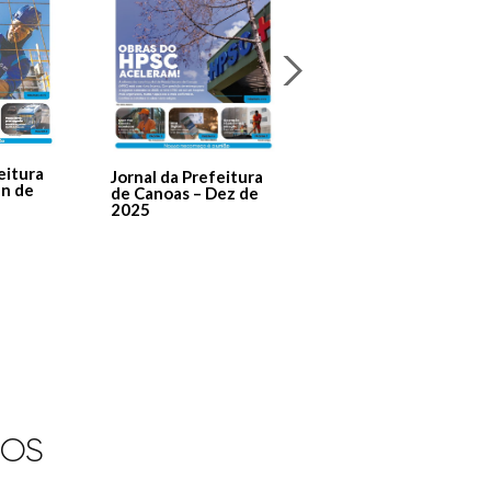
Jornal Da Prefeitura
De Canoas Prestaçã
eitura
Jornal da Prefeitura
de Contas – Edição 1
an de
de Canoas – Dez de
2025
IOS