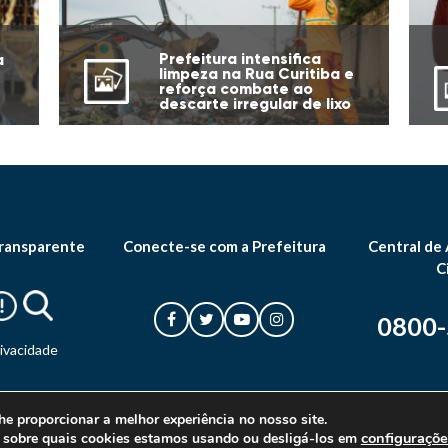
Prefeitura intensifica
a
limpeza na Rua Curitiba e
reforça combate ao
descarte irregular de lixo
ransparente
Conecte-se com a Prefeitura
Central de
C
0800
rivacidade
he proporcionar a melhor experiência no nosso site.
configuraçõe
 sobre quais cookies estamos usando ou desligá-los em
© 2026 Prefeitura Municipal de Canoas. Todos os direitos reservados.