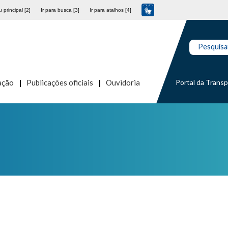
 principal [2]
Ir para busca [3]
Ir para atalhos [4]
Pesquisa
Portal da Trans
ação
Publicações oficiais
Ouvidoria