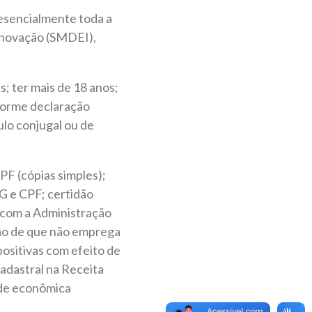
resencialmente toda a
Inovação (SMDEI),
s; ter mais de 18 anos;
forme declaração
ulo conjugal ou de
PF (cópias simples);
G e CPF; certidão
 com a Administração
ção de que não emprega
positivas com efeito de
adastral na Receita
dade econômica