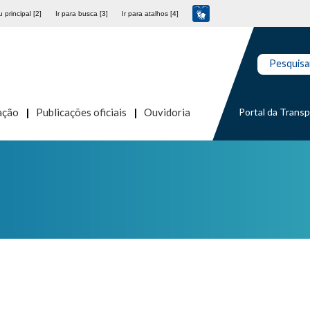
 principal [2]
Ir para busca [3]
Ir para atalhos [4]
Pesquisa
Portal da Trans
ação
Publicações oficiais
Ouvidoria