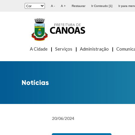
A -
A +
Restaurar
Ir Conteudo [1]
Ir para menu
A Cidade
Serviços
Administração
Comunic
Notícias
20
/
06
/
2024