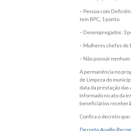
– Pessoa com Deficiên
tem BPC, 1 ponto.
– Desempregados: 3 p
– Mulheres chefes de f
– Não possuir nenhum o
A permanência no progr
de Limpeza do municípi
data da prestação das a
informado no ato da in
beneficiários receberã
Confira o decreto que
Decreto Auxílio Reco