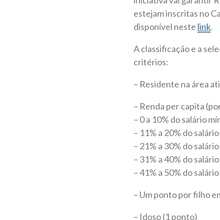
estejam inscritas no C
disponível neste
link
.
A classificação e a se
critérios:
– Residente na área at
– Renda per capita (po
– 0 a 10% do salário m
– 11% a 20% do salário
– 21% a 30% do salário
– 31% a 40% do salário
– 41% a 50% do salário
– Um ponto por filho em
– Idoso (1 ponto)