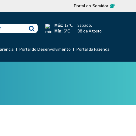
Portal do Servidor
Sábado,
Máx:
17°C
r
08 de Agosto
Mín:
6°C
parência
Portal do Desenvolvimento
Portal da Fazenda