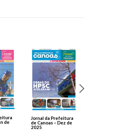
Jornal Da Prefeitura
De Canoas Prestaçã
eitura
Jornal da Prefeitura
de Contas – Edição 1
an de
de Canoas – Dez de
2025