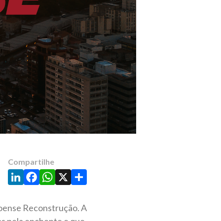
Compartilhe
LinkedIn
Facebook
WhatsApp
X
Share
anoense Reconstrução. A
idas pela enchente e que