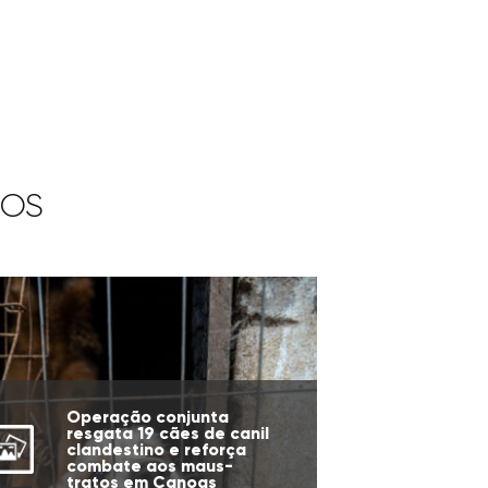
IOS
Operação conjunta
resgata 19 cães de canil
clandestino e reforça
combate aos maus-
tratos em Canoas