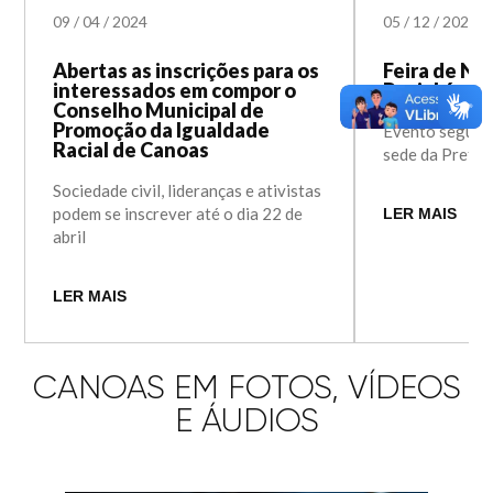
09
/
04
/
2024
05
/
12
/
2023
Abertas as inscrições para os
Feira de Na
interessados em compor o
Racial é ab
Conselho Municipal de
Promoção da Igualdade
Evento segue at
Racial de Canoas
sede da Prefei
Sociedade civil, lideranças e ativistas
podem se inscrever até o dia 22 de
LER MAIS
abril
LER MAIS
CANOAS EM FOTOS, VÍDEOS
E ÁUDIOS