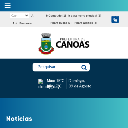
A -
Ir Conteudo [1]
Ir para menu principal [2]
Ir para busca [3]
Ir para atalhos [4]
A +
Restaurar
Pesquisar
Domingo,
Máx:
15°C
09 de Agosto
Mín:
7°C
Notícias