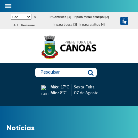
A -
Ir Conteudo [1]
Ir para menu principal [2]
Ir para busca [3]
Ir para atalhos [4]
A +
Restaurar
Pesquisar
Sexta-Feira,
Máx:
17°C
07 de Agosto
Mín:
8°C
Notícias