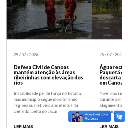
29
/
07
/
2026
25
/
07
/
2026
Defesa Civil de Canoas
Água recua 
mantém atenção às áreas
Paquetá e D
ribeirinhas com elevação dos
descarta ri
rios
em Canoas
Instabilidade perde força no Estado,
Nível dos rios 
mas município segue monitorando
durante a madr
regiões suscetíveis aos efeitos da
alagamentos e 
cheia do Delta do Jacuí
inundação em 
LER MAIS
LER MAIS