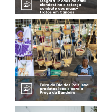
resgata 19 cães de canil
clandestino e reforça
combate aos maus-
tratos em Canoas
Feira do Dia dos Pais leva
produtos locais para a
Praça da Bandeira