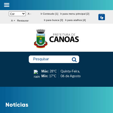
A -
Ir Conteudo [1]
Ir para menu principal [2]
Ir para busca [3]
Ir para atalhos [4]
A +
Restaurar
Pesquisar
Quinta-Feira,
Máx:
28°C
06 de Agosto
Mín:
17°C
Notícias