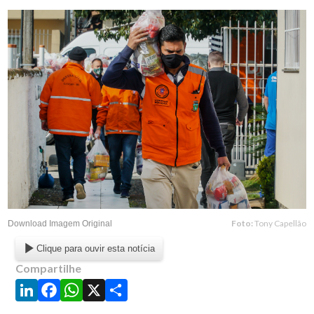
Foto:
Tony Capellão
Download Imagem Original
Clique para ouvir esta notícia
Compartilhe
LinkedIn
Facebook
WhatsApp
X
Share