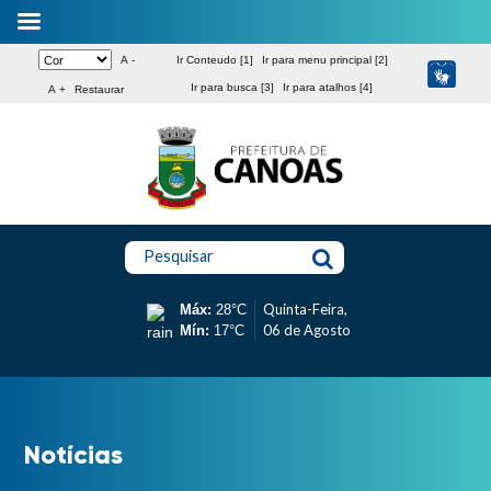
A -
Ir Conteudo [1]
Ir para menu principal [2]
Ir para busca [3]
Ir para atalhos [4]
A +
Restaurar
Pesquisar
Quinta-Feira,
Máx:
28°C
06 de Agosto
Mín:
17°C
Notícias