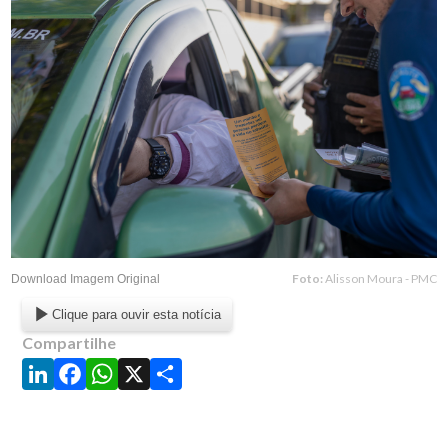
Foto:
Alisson Moura - PMC
Download Imagem Original
Clique para ouvir esta notícia
Compartilhe
LinkedIn
Facebook
WhatsApp
X
Share