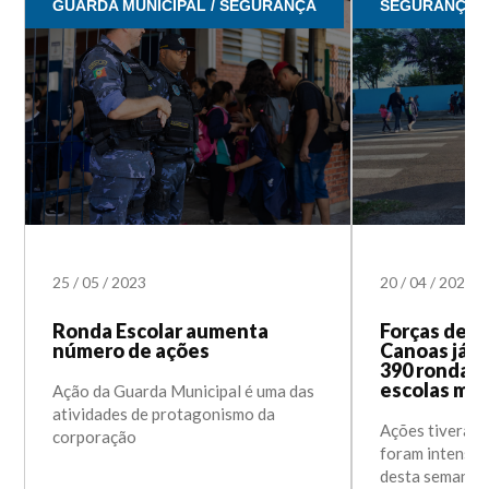
GUARDA MUNICIPAL / SEGURANÇA
SEGURANÇA
25
/
05
/
2023
20
/
04
/
2023
Ronda Escolar aumenta
Forças de s
número de ações
Canoas já r
390 rondas 
escolas mun
Ação da Guarda Municipal é uma das
atividades de protagonismo da
Ações tiveram i
corporação
foram intensif
desta semana