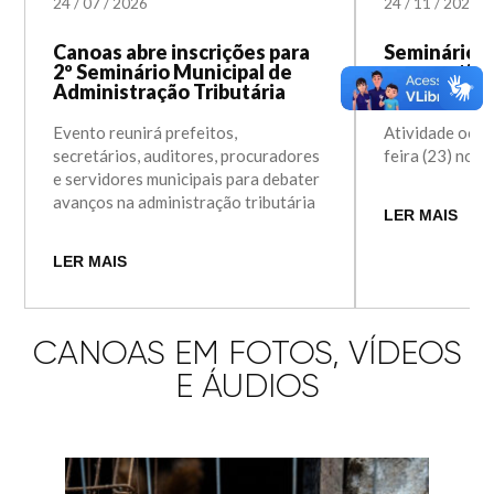
24
/
07
/
2026
24
/
11
/
2023
Canoas abre inscrições para
Seminário d
2º Seminário Municipal de
perspectiva
Administração Tributária
Inclusiva
Evento reunirá prefeitos,
Atividade ocor
secretários, auditores, procuradores
feira (23) no 
e servidores municipais para debater
avanços na administração tributária
LER MAIS
LER MAIS
CANOAS EM FOTOS, VÍDEOS
E ÁUDIOS