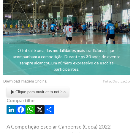
O futsal é uma das modalidades mais tradicionais que
acompanham a competição. Durante os 30 anos de evento
sempre alcançou um número expressivo de escolas
participantes.
Foto:
Divulgação
Download Imagem Original
Clique para ouvir esta notícia
Compartilhe
LinkedIn
Facebook
WhatsApp
X
Share
A Competição Escolar Canoense (Ceca) 2022