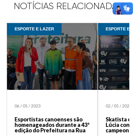
NOTÍCIAS RELACIONADAS
ESPORTE E LAZER
ESPORTE E L
06
/
05
/
2023
02
/
05
/
2023
Esportistas canoenses são
Skatista ca
homenageados durante a 43ª
Lúcia conqu
edição do Prefeitura na Rua
campeonato