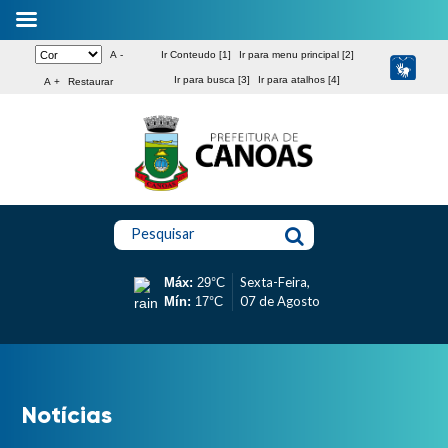
A -
Ir Conteudo [1]
Ir para menu principal [2]
Ir para busca [3]
Ir para atalhos [4]
A +
Restaurar
Pesquisar
Sexta-Feira,
Máx:
29°C
07 de Agosto
Mín:
17°C
Notícias