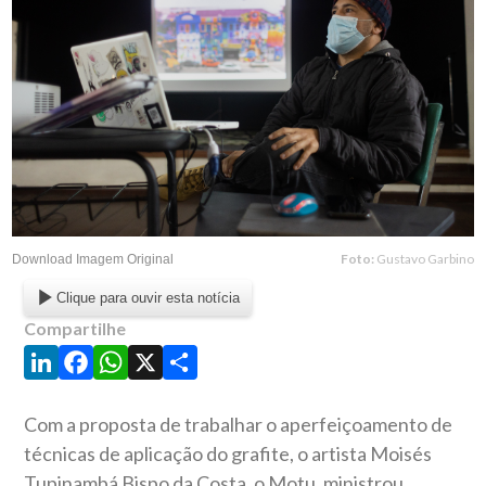
Foto:
Gustavo Garbino
Download Imagem Original
Clique para ouvir esta notícia
Compartilhe
LinkedIn
Facebook
WhatsApp
X
Share
Com a proposta de trabalhar o aperfeiçoamento de
técnicas de aplicação do grafite, o artista Moisés
Tupinambá Bispo da Costa, o Motu, ministrou