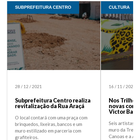
SUBPREFEITURA CENTRO
CULTURA
28
/
12
/
2021
16
/
11
/
2021
Subprefeitura Centro realiza
Nos Trilhos 
revitalização da Rua Araçá
novas cores
Victor Barr
O local contará com uma praça com
Seis artistas g
brinquedos, lixeiras, bancos e um
muro da Trensu
muro estilizado em parceria com
Canoas e a Ant
grafiteiros.