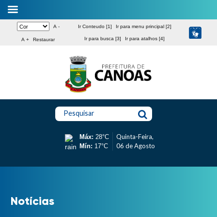
A -
Ir Conteudo [1]
Ir para menu principal [2]
Ir para busca [3]
Ir para atalhos [4]
A +
Restaurar
Pesquisar
Quinta-Feira,
Máx:
28°C
06 de Agosto
Mín:
17°C
Notícias