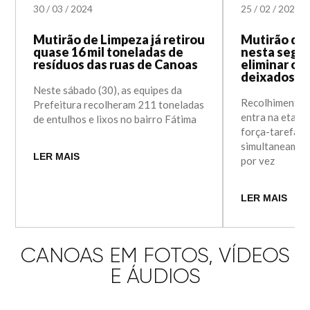
30
/
03
/
2024
25
/
02
/
2024
Mutirão de Limpeza já retirou
Mutirão de
quase 16 mil toneladas de
nesta segun
resíduos das ruas de Canoas
eliminar os 
deixados p
Neste sábado (30), as equipes da
Recolhimento d
Prefeitura recolheram 211 toneladas
entra na etapa 
de entulhos e lixos no bairro Fátima
força-tarefa a
simultaneamen
LER MAIS
por vez
LER MAIS
CANOAS EM FOTOS, VÍDEOS
E ÁUDIOS