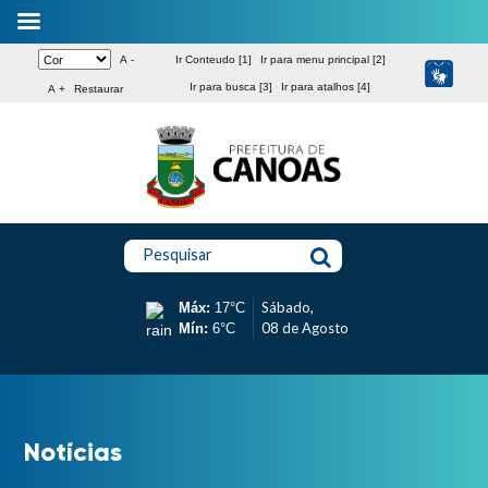
A -
Ir Conteudo [1]
Ir para menu principal [2]
Ir para busca [3]
Ir para atalhos [4]
A +
Restaurar
Pesquisar
Sábado,
Máx:
17°C
08 de Agosto
Mín:
6°C
Notícias