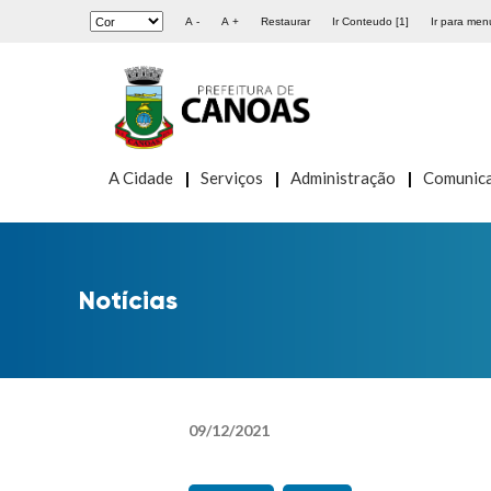
A -
A +
Restaurar
Ir Conteudo [1]
Ir para menu
A Cidade
Serviços
Administração
Comunic
Notícias
09
/
12
/
2021