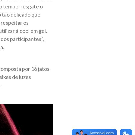
o tempo, resgate o
 tão delicado que
 respeitar os
lizar álcool em gel.
dos participantes”,
a.
composta por 16 jatos
eixes de luzes
.