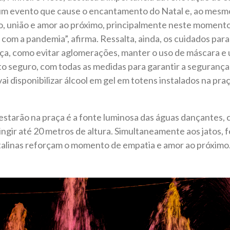
um evento que cause o encantamento do Natal e, ao mesm
o, união e amor ao próximo, principalmente neste momento
com a pandemia”, afirma. Ressalta, ainda, os cuidados para
a, como evitar aglomerações, manter o uso de máscara e uti
 seguro, com todas as medidas para garantir a segurança 
vai disponibilizar álcool em gel em totens instalados na praç
starão na praça é a fonte luminosa das águas dançantes, 
ngir até 20 metros de altura. Simultaneamente aos jatos, f
atalinas reforçam o momento de empatia e amor ao próximo