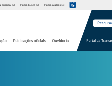
 principal [2]
Ir para busca [3]
Ir para atalhos [4]
Pesquisa
Portal da Trans
ação
Publicações oficiais
Ouvidoria