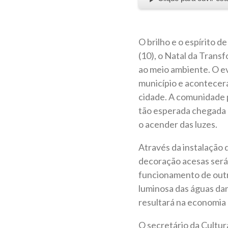
O brilho e o espírito d
(10), o Natal da Trans
ao meio ambiente. O ev
município e acontecerá
cidade. A comunidade p
tão esperada chegada d
o acender das luzes.
Através da instalação d
decoração acesas será 
funcionamento de outr
luminosa das águas dan
resultará na economia 
O secretário da Cultur