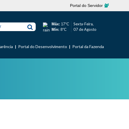
Portal do Servidor
Sexta-Feira,
Máx:
17°C
r
07 de Agosto
Mín:
8°C
parência
Portal do Desenvolvimento
Portal da Fazenda