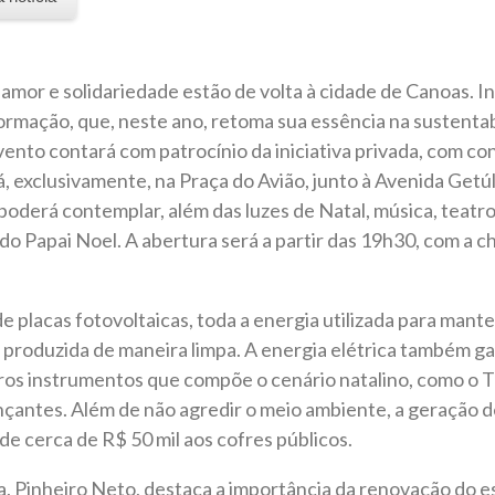
e amor e solidariedade estão de volta à cidade de Canoas. In
formação, que, neste ano, retoma sua essência na sustentab
ento contará com patrocínio da iniciativa privada, com co
, exclusivamente, na Praça do Avião, junto à Avenida Getú
oderá contemplar, além das luzes de Natal, música, teatro, 
o Papai Noel. A abertura será a partir das 19h30, com a c
e placas fotovoltaicas, toda a energia utilizada para mante
produzida de maneira limpa. A energia elétrica também ga
os instrumentos que compõe o cenário natalino, como o T
çantes. Além de não agredir o meio ambiente, a geração d
de cerca de R$ 50 mil aos cofres públicos.
a, Pinheiro Neto, destaca a importância da renovação do es