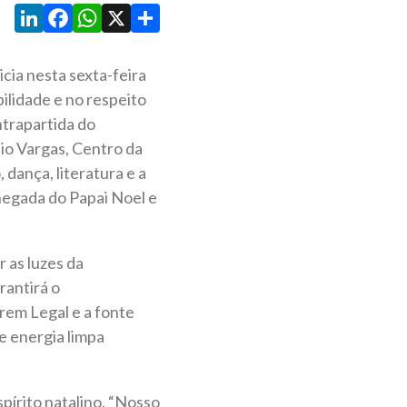
LinkedIn
Facebook
WhatsApp
X
Share
icia nesta sexta-feira
ilidade e no respeito
ntrapartida do
lio Vargas, Centro da
dança, literatura e a
hegada do Papai Noel e
r as luzes da
rantirá o
rem Legal e a fonte
e energia limpa
pírito natalino. “Nosso