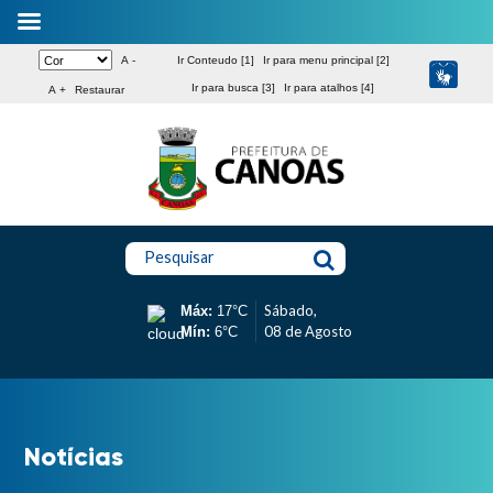
A -
Ir Conteudo [1]
Ir para menu principal [2]
Ir para busca [3]
Ir para atalhos [4]
A +
Restaurar
Pesquisar
Sábado,
Máx:
17°C
08 de Agosto
Mín:
6°C
Notícias