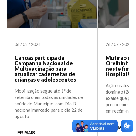
06
/
08
/
2026
26
/
07
/
2026
Canoas participa da
Mutirão do 
Campanha Nacional de
Orelhinha 
Multivacinação para
neste fim d
atualizar cadernetas de
Hospital Un
crianças e adolescentes
Ação realizada
Mobilização segue até 1º de
domingo (26) a
setembro em todas as unidades de
exame que perm
saúde do Município, com Dia D
precocemente a
nacional marcado para o dia 22 de
em recém-nasc
agosto
LER MAIS
LER MAIS