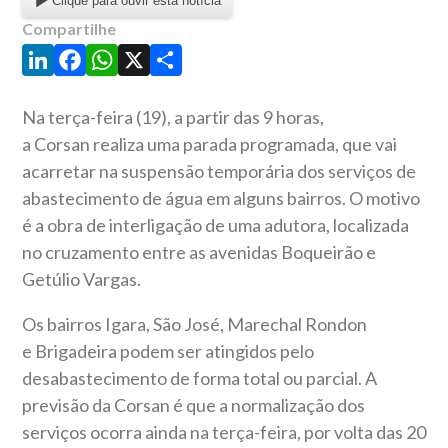
Clique para ouvir esta notícia
Compartilhe
LinkedIn
Facebook
WhatsApp
X
Share
Na terça-feira (19), a partir das 9 horas,
a
Corsan
realiza uma parada programada, que vai
acarretar na suspensão temporária dos serviços de
abastecimento de água em alguns bairros. O motivo
é a obra de interligação de uma adutora, localizada
no cruzamento entre as avenidas Boqueirão e
Getúlio Vargas.
Os bairros Igara, São José, Marechal Rondon
e
Brigadeira
podem ser atingidos pelo
desabastecimento de forma total ou parcial. A
previsão da
Corsan
é que a normalização dos
serviços ocorra ainda na terça-feira, por volta das 20