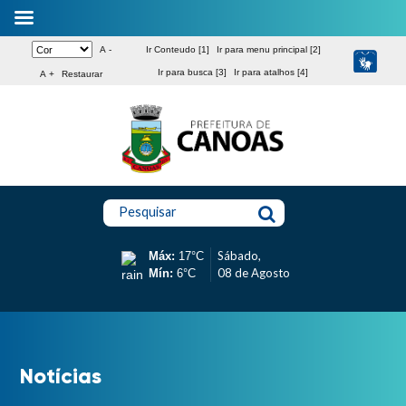
A -
Ir Conteudo [1]
Ir para menu principal [2]
Ir para busca [3]
Ir para atalhos [4]
A +
Restaurar
Pesquisar
Sábado,
Máx:
17°C
08 de Agosto
Mín:
6°C
Notícias