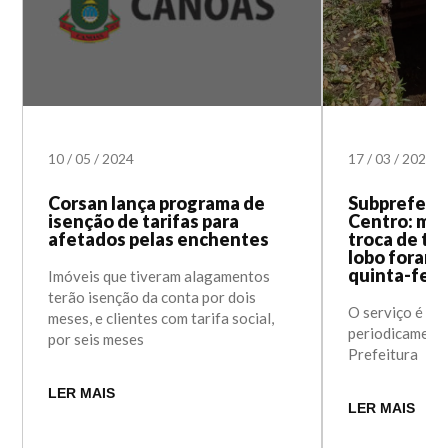
10
/
05
/
2024
17
/
03
/
2023
Corsan lança programa de
Subprefeitu
isenção de tarifas para
Centro: ma
afetados pelas enchentes
troca de ta
lobo foram 
quinta-feir
Imóveis que tiveram alagamentos
terão isenção da conta por dois
O serviço é re
meses, e clientes com tarifa social,
periodicamente
por seis meses
Prefeitura
LER MAIS
LER MAIS