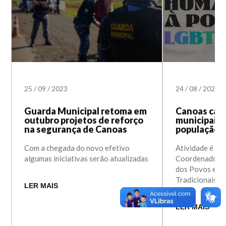
25
/
09
/
2023
24
/
08
/
2023
Guarda Municipal retoma em
Canoas capa
outubro projetos de reforço
municipais 
na segurança de Canoas
população
Com a chegada do novo efetivo
Atividade é or
algumas iniciativas serão atualizadas
Coordenadoria
dos Povos e C
Tradicionais
LER MAIS
LER MAIS