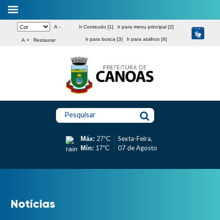
A -
Ir Conteudo [1]
Ir para menu principal [2]
Ir para busca [3]
Ir para atalhos [4]
A +
Restaurar
Pesquisar
Sexta-Feira,
Máx:
27°C
07 de Agosto
Mín:
17°C
Notícias