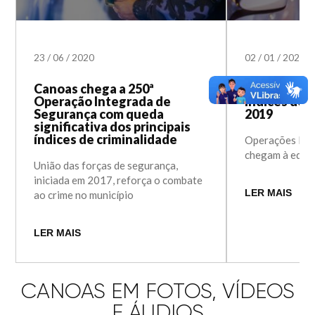
23
/
06
/
2020
02
/
01
/
2020
Canoas chega a 250ª
União de es
Operação Integrada de
índices de 
Segurança com queda
2019
significativa dos principais
índices de criminalidade
Operações Int
chegam à ediç
União das forças de segurança,
iniciada em 2017, reforça o combate
LER MAIS
ao crime no município
LER MAIS
CANOAS EM FOTOS, VÍDEOS
E ÁUDIOS