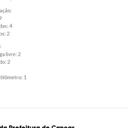
 ação:
9
das: 4
s: 2
8
a livre: 2
do: 2
tilômetro: 1
 da Prefeitura de Canoas