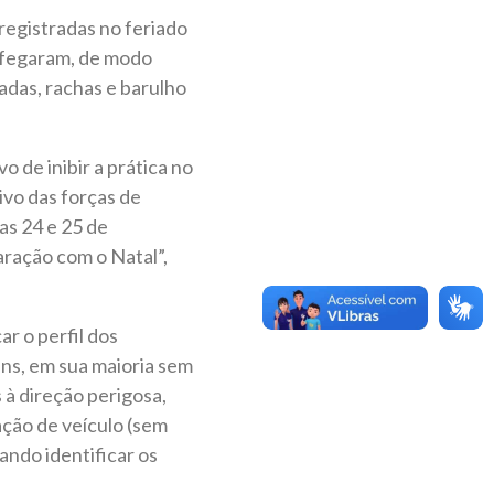
registradas no feriado
rafegaram, de modo
adas, rachas e barulho
 de inibir a prática no
ivo das forças de
as 24 e 25 de
ração com o Natal”,
r o perfil dos
ens, em sua maioria sem
 à direção perigosa,
cação de veículo (sem
cando identificar os