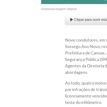
Download Imagem Original
Clique para ouvir est
Nove condutores, em s
Sossego Ano Novo, real
Prefeitura de Canoas,
Segurança Pública (SMS
Agentes da Diretoria d
abordagens.
Ao todo, quatro motoci
por infrações de trâns
licenciamento vencido,
teste do etilômetro.