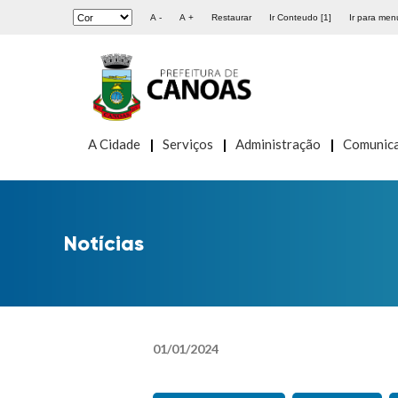
A -
A +
Restaurar
Ir Conteudo [1]
Ir para menu
A Cidade
Serviços
Administração
Comunic
Notícias
01
/
01
/
2024