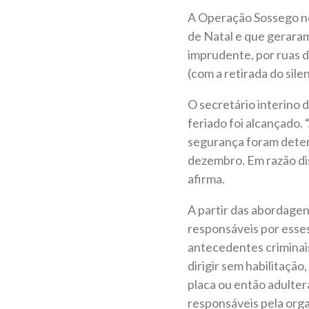
A Operação Sossego nes
de Natal e que gerara
imprudente, por ruas d
(com a retirada do sil
O secretário interino 
feriado foi alcançado.
segurança foram determ
dezembro. Em razão dis
afirma.
A partir das abordagen
responsáveis por esses
antecedentes criminais
dirigir sem habilitação
placa ou então adultera
responsáveis pela orga