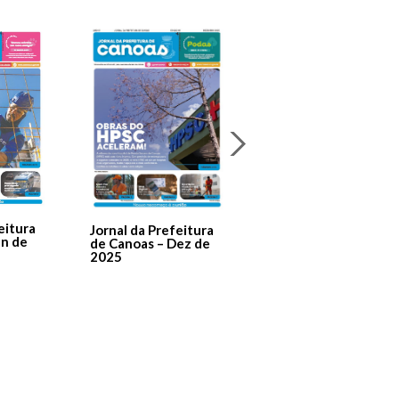
Jornal Da Prefeitura
De Canoas Prestaçã
eitura
Jornal da Prefeitura
de Contas – Edição 1
an de
de Canoas – Dez de
2025