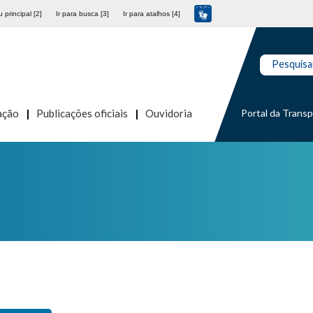
 principal [2]
Ir para busca [3]
Ir para atalhos [4]
Pesquisa
Portal da Trans
ação
Publicações oficiais
Ouvidoria