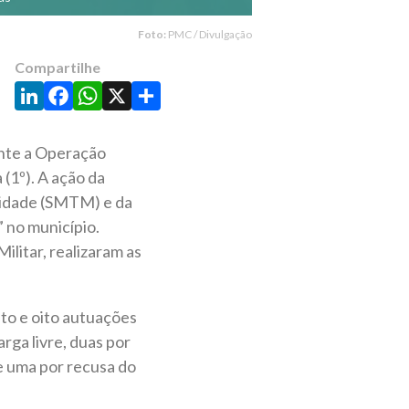
Foto:
PMC / Divulgação
Compartilhe
LinkedIn
Facebook
WhatsApp
X
Share
ante a Operação
(1º). A ação da
ilidade (SMTM) e da
 no município.
ilitar, realizaram as
to e oito autuações
rga livre, duas por
 e uma por recusa do