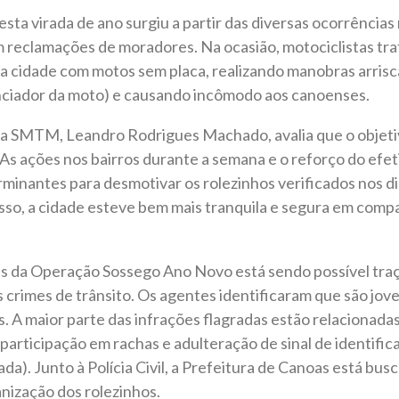
ta virada de ano surgiu a partir das diversas ocorrências 
m reclamações de moradores. Na ocasião, motociclistas t
a cidade com motos sem placa, realizando manobras arrisc
enciador da moto) e causando incômodo aos canoenses.
da SMTM, Leandro Rodrigues Machado, avalia que o objetivo
 “As ações nos bairros durante a semana e o reforço do efet
inantes para desmotivar os rolezinhos verificados nos di
so, a cidade esteve bem mais tranquila e segura em compa
s da Operação Sossego Ano Novo está sendo possível traça
 crimes de trânsito. Os agentes identificaram que são jov
. A maior parte das infrações flagradas estão relacionadas
, participação em rachas e adulteração de sinal de identifi
da). Junto à Polícia Civil, a Prefeitura de Canoas está bus
nização dos rolezinhos.