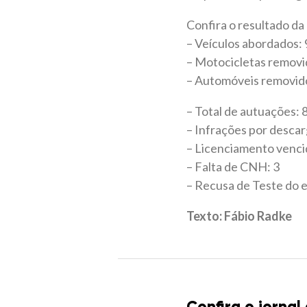
Confira o resultado da
– Veículos abordados: 
– Motocicletas removi
– Automóveis removido
– Total de autuações: 
– Infrações por descarg
– Licenciamento venci
– Falta de CNH: 3
– Recusa de Teste do e
Texto: Fábio Radke
Confira o jornal