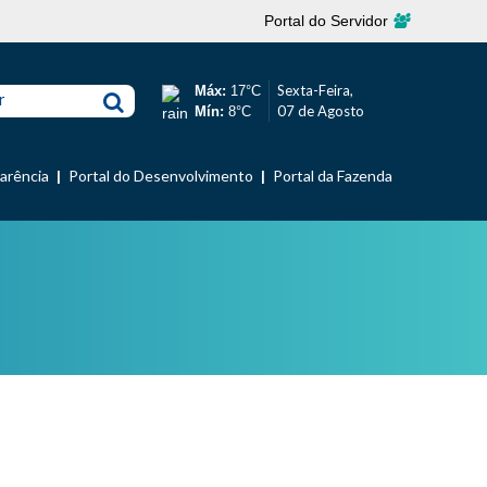
Portal do Servidor
Sexta-Feira,
Máx:
17°C
r
07 de Agosto
Mín:
8°C
parência
Portal do Desenvolvimento
Portal da Fazenda