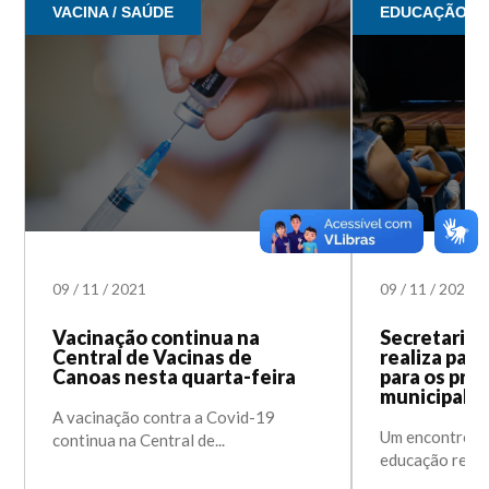
VACINA / SAÚDE
EDUCAÇÃO
09
/
11
/
2021
09
/
11
/
2021
Vacinação continua na
Secretaria 
Central de Vacinas de
realiza pal
Canoas nesta quarta-feira
para os pro
municipal d
A vacinação contra a Covid-19
Um encontro co
continua na Central de...
educação reuniu