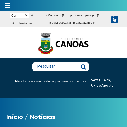
A -
Ir Conteudo [1]
Ir para menu principal [2]
Ir para busca [3]
Ir para atalhos [4]
A +
Restaurar
Pesquisar
Sexta-Feira,
Não foi possível obter a previsão do tempo.
07 de Agosto
Início
/
Notícias