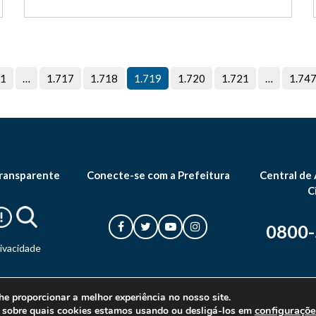
1
…
1.717
1.718
1.719
1.720
1.721
…
1.74
ransparente
Conecte-se com a Prefeitura
Central de
C
0800
rivacidade
he proporcionar a melhor experiência no nosso site.
configuraçõe
 sobre quais cookies estamos usando ou desligá-los em
© 2026 Prefeitura Municipal de Canoas. Todos os direitos reservados.