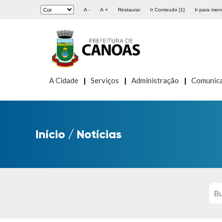
A -
A +
Restaurar
Ir Conteudo [1]
Ir para menu
A Cidade
Serviços
Administração
Comunic
Início
/
Notícias