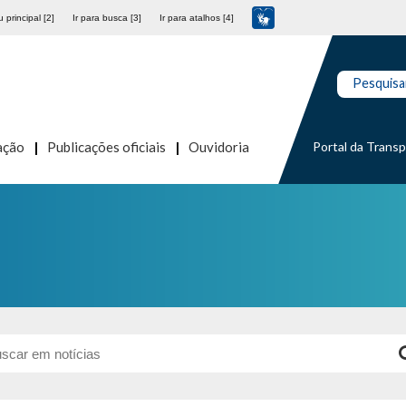
 principal [2]
Ir para busca [3]
Ir para atalhos [4]
Pesquisa
Portal da Trans
ação
Publicações oficiais
Ouvidoria