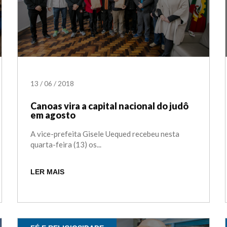
13
/
06
/
2018
Canoas vira a capital nacional do judô
em agosto
A vice-prefeita Gisele Uequed recebeu nesta
quarta-feira (13) os...
LER MAIS