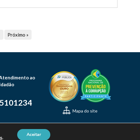
7
Próximo »
 Atendimento ao
idadão
-5101234
Mapa do site
Aceitar
s
.