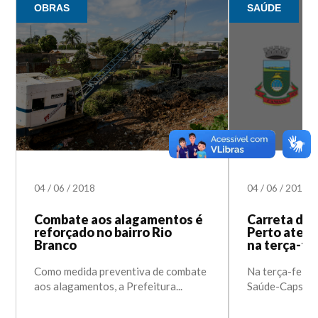
OBRAS
SAÚDE
04
/
06
/
2018
04
/
06
/
2018
Combate aos alagamentos é
Carreta da
reforçado no bairro Rio
Perto aten
Branco
na terça-fe
Como medida preventiva de combate
Na terça-feira 
aos alagamentos, a Prefeitura...
Saúde-Caps Mai