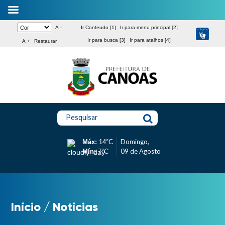
A -
Ir Conteudo [1]
Ir para menu principal [2]
Ir para busca [3]
Ir para atalhos [4]
A +
Restaurar
Pesquisar
Domingo,
Máx:
14°C
09 de Agosto
Mín:
7°C
Início
/
Notícias