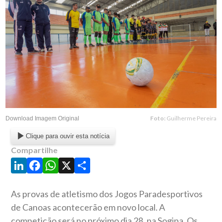
Foto:
Guilherme Pereira
Download Imagem Original
Clique para ouvir esta notícia
Compartilhe
LinkedIn
Facebook
WhatsApp
X
Share
As provas de atletismo dos Jogos Paradesportivos
de Canoas acontecerão em novo local. A
competição será no próximo dia 28, na Sogipa. Os