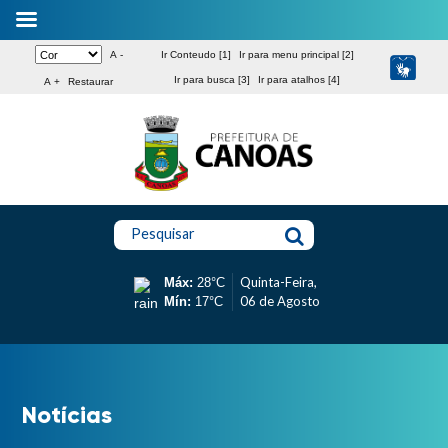
A -
Ir Conteudo [1]
Ir para menu principal [2]
Ir para busca [3]
Ir para atalhos [4]
A +
Restaurar
Pesquisar
Quinta-Feira,
Máx:
28°C
06 de Agosto
Mín:
17°C
Notícias