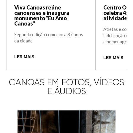
Viva Canoas reúne
Centro Olí
canoenses e inaugura
celebra 45 
monumento “Eu Amo
atividades 
Canoas”
Atletas e comu
Segunda edição comemora 87 anos
celebração com
da cidade
e homenagens
LER MAIS
LER MAIS
CANOAS EM FOTOS, VÍDEOS
E ÁUDIOS