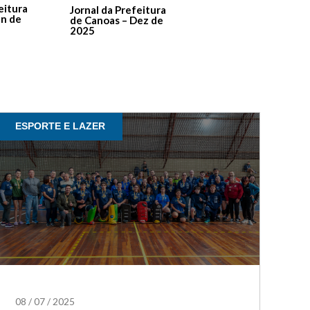
De Canoas Prestaçã
eitura
Jornal da Prefeitura
de Contas – Edição 1
an de
de Canoas – Dez de
2025
ESPORTE E LAZER
08
/
07
/
2025