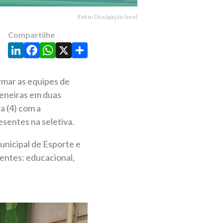
Foto:
Divulgação Smel
Compartilhe
LinkedIn
Facebook
WhatsApp
X
Share
rmar as equipes de
peneiras em duas
a (4) com a
esentes na seletiva.
unicipal de Esporte e
rentes: educacional,