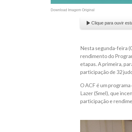
Download Imagem Original
Clique para ouvir est
Nesta segunda-feira (0
rendimento do Program
etapas. A primeira, par
participação de 32 jud
O ACF é um programa d
Lazer (Smel), que incen
participação e rendim