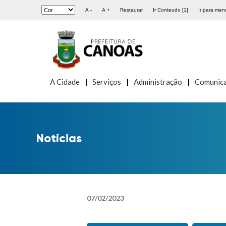
A -
A +
Restaurar
Ir Conteudo [1]
Ir para menu
A Cidade
Serviços
Administração
Comunic
Notícias
07
/
02
/
2023