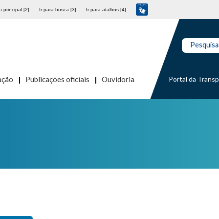
 principal [2]
Ir para busca [3]
Ir para atalhos [4]
Pesquisa
Portal da Trans
ação
Publicações oficiais
Ouvidoria