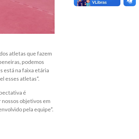
 dos atletas que fazem
 peneiras, podemos
s está na faixa etária
l esses atletas”.
pectativa é
 nossos objetivos em
nvolvido pela equipe”.