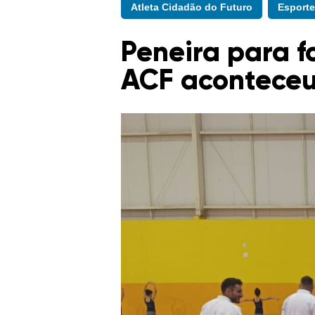
Atleta Cidadão do Futuro
Esporte
Peneira para f
ACF aconteceu