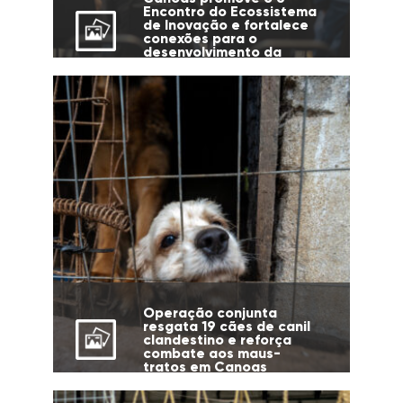
Encontro do Ecossistema
de Inovação e fortalece
conexões para o
desenvolvimento da
cidade
Operação conjunta
resgata 19 cães de canil
clandestino e reforça
combate aos maus-
tratos em Canoas