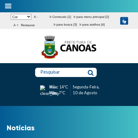
A -
Ir Conteudo [1]
Ir para menu principal [2]
Ir para busca [3]
Ir para atalhos [4]
A +
Restaurar
Pesquisar
Segunda-Feira,
Máx:
14°C
10 de Agosto
Mín:
7°C
Notícias