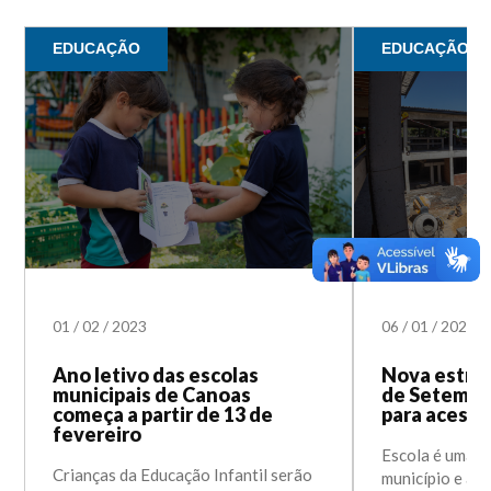
EDUCAÇÃO
EDUCAÇÃO
01
/
02
/
2023
06
/
01
/
2023
Ano letivo das escolas
Nova estru
municipais de Canoas
de Setembro
começa a partir de 13 de
para acessi
fevereiro
Escola é uma d
Crianças da Educação Infantil serão
município e at