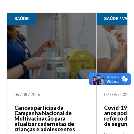
SAÚDE
SAÚDE / VACI
06
/
08
/
2026
02
/
06
/
2023
Canoas participa da
Covid-19: cr
Campanha Nacional de
anos podem
Multivacinação para
reforço da 
atualizar cadernetas de
de segunda-
crianças e adolescentes