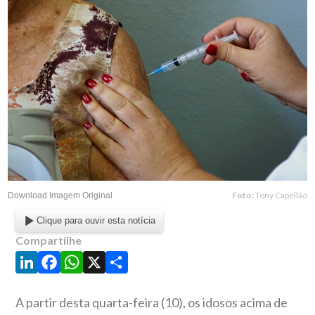
Foto:
Tony Capellão
Download Imagem Original
Clique para ouvir esta notícia
Compartilhe
LinkedIn
Facebook
WhatsApp
X
Share
A partir desta quarta-feira (10), os idosos acima de