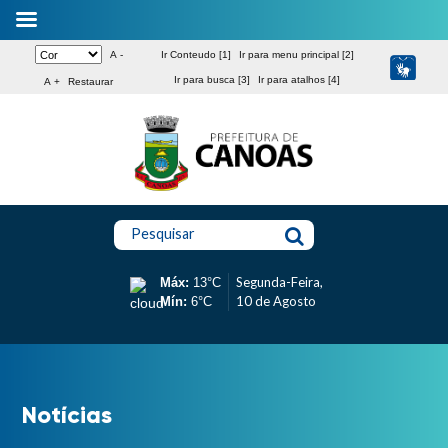
A -
Ir Conteudo [1]
Ir para menu principal [2]
Ir para busca [3]
Ir para atalhos [4]
A +
Restaurar
Pesquisar
Segunda-Feira,
Máx:
13°C
10 de Agosto
Mín:
6°C
Notícias