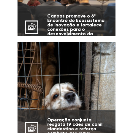
Canoas promove o 6º
Encontro do Ecossistema
de Inovação e fortalece
conexões para o
desenvolvimento da
cidade
Operação conjunta
resgata 19 cães de canil
clandestino e reforça