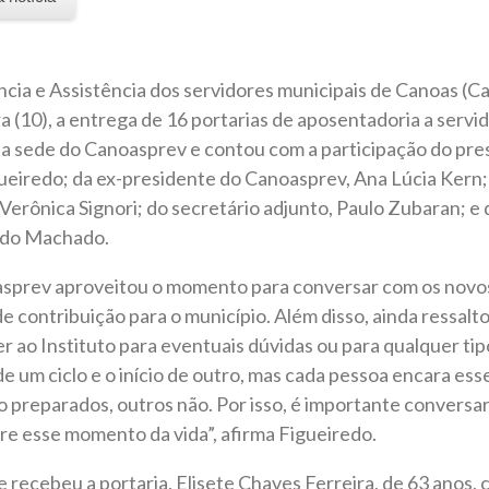
ncia e Assistência dos servidores municipais de Canoas (Ca
a (10), a entrega de 16 portarias de aposentadoria a servi
a sede do Canoasprev e contou com a participação do pres
ueiredo; da ex-presidente do Canoasprev, Ana Lúcia Kern;
 Verônica Signori; do secretário adjunto, Paulo Zubaran; e 
rdo Machado.
asprev aproveitou o momento para conversar com os novo
e contribuição para o município. Além disso, ainda ressalt
r ao Instituto para eventuais dúvidas ou para qualquer tip
de um ciclo e o início de outro, mas cada pessoa encara e
o preparados, outros não. Por isso, é importante convers
re esse momento da vida”, afirma Figueiredo.
 recebeu a portaria, Elisete Chaves Ferreira, de 63 anos, 