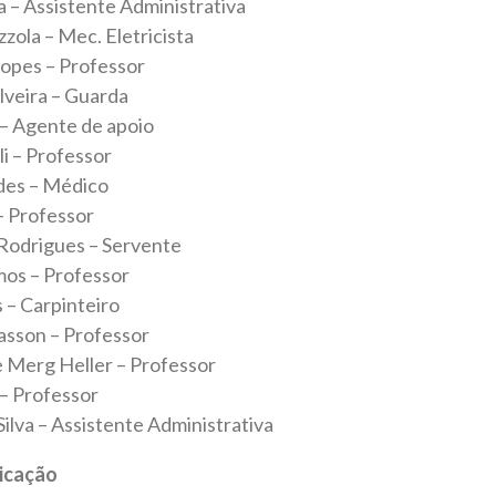
a – Assistente Administrativa
zola – Mec. Eletricista
 Lopes – Professor
ilveira – Guarda
 – Agente de apoio
li – Professor
des – Médico
 – Professor
Rodrigues – Servente
os – Professor
 – Carpinteiro
rasson – Professor
 Merg Heller – Professor
a – Professor
ilva – Assistente Administrativa
icação