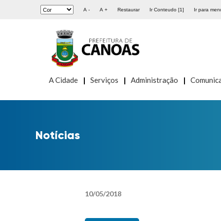
A -
A +
Restaurar
Ir Conteudo [1]
Ir para menu
A Cidade
Serviços
Administração
Comunic
Notícias
10
/
05
/
2018