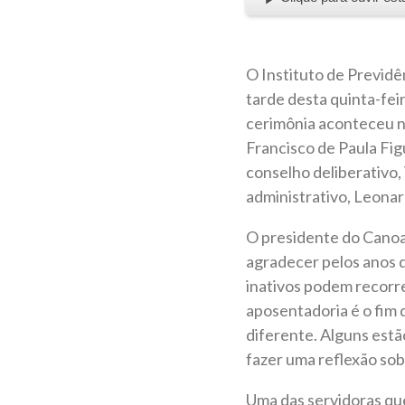
O Instituto de Previdê
tarde desta quinta-feir
cerimônia aconteceu n
Francisco de Paula Fig
conselho deliberativo,
administrativo, Leona
O presidente do Cano
agradecer pelos anos d
inativos podem recorre
aposentadoria é o fim 
diferente. Alguns estã
fazer uma reflexão sob
Uma das servidoras que