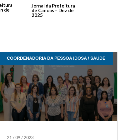
De Canoas Prestaçã
eitura
Jornal da Prefeitura
de Contas – Edição 1
an de
de Canoas – Dez de
2025
COORDENADORIA DA PESSOA IDOSA / SAÚDE
21
/
09
/
2023