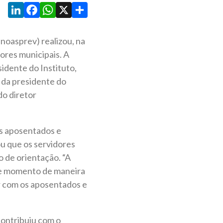
LinkedIn
Facebook
WhatsApp
X
Share
noasprev) realizou, na
dores municipais. A
idente do Instituto,
 da presidente do
do diretor
s aposentados e
ou que os servidores
o de orientação. “A
sse momento de maneira
ar com os aposentados e
contribuiu com o