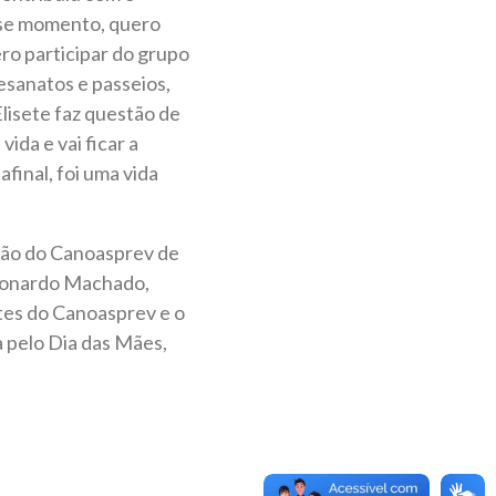
sse momento, quero
ero participar do grupo
esanatos e passeios,
lisete faz questão de
ida e vai ficar a
afinal, foi uma vida
stão do Canoasprev de
 Leonardo Machado,
tes do Canoasprev e o
 pelo Dia das Mães,