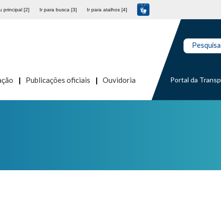
 principal [2]
Ir para busca [3]
Ir para atalhos [4]
Pesquisa
Portal da Trans
ação
Publicações oficiais
Ouvidoria