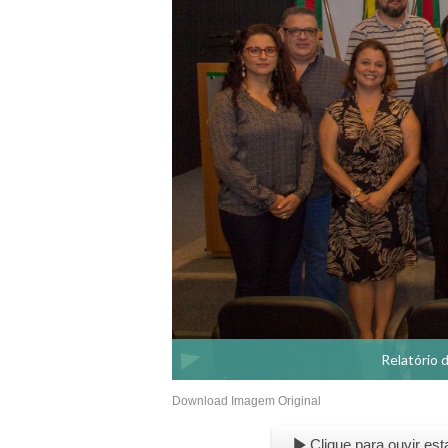
Relatório 
Download Imagem Original
Clique para ouvir est