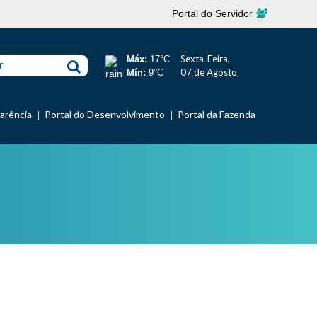
Portal do Servidor
Sexta-Feira,
Máx:
17°C
r
07 de Agosto
Mín:
9°C
parência
Portal do Desenvolvimento
Portal da Fazenda