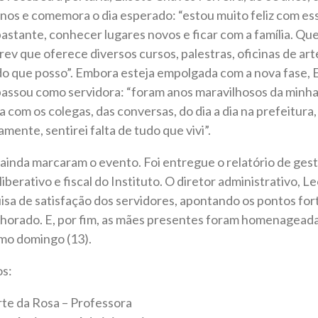
anos e comemora o dia esperado: “estou muito feliz com e
bastante, conhecer lugares novos e ficar com a família. Qu
v que oferece diversos cursos, palestras, oficinas de art
do que posso”. Embora esteja empolgada com a nova fase, E
assou como servidora: “foram anos maravilhosos da minha v
com os colegas, das conversas, do dia a dia na prefeitura, 
mente, sentirei falta de tudo que vivi”.
 ainda marcaram o evento. Foi entregue o relatório de ge
iberativo e fiscal do Instituto. O diretor administrativo,
sa de satisfação dos servidores, apontando os pontos for
lhorado. E, por fim, as mães presentes foram homenageada
mo domingo (13).
os:
te da Rosa – Professora